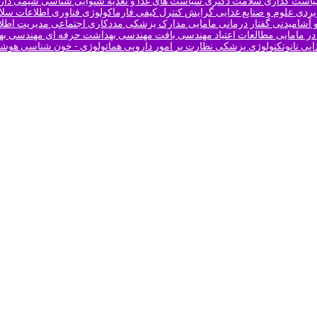
است گذاری سلامت دکتری
سیاست های غذا و تغذیه
شنوایی شناسی
شیمی دار
بردی
علوم و صنایع غذایی گرایش کنترل کیفی
فارماکولوژی
فناوری اطلاعات سل
و آشامیدنی
گفتار درمانی
مامایی
مدارک پزشکی
مددکاری اجتماعی
مدیریت اطل
در مامایی
مطالعات اعتیاد
مهندسی بافت
مهندسی بهداشت حرفه ای
مهندسی ب
ایی
نانوتکنولوژی پزشکی
نظارت بر امور دارویی
هماتولوژی - خون شناسی
هوش