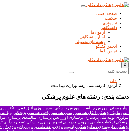
صفحه اصلی
سلامت
نیازمندی
دانشگاهی
آزمون ها
اخبار دانشگاهی
رشته های تحصیلی
انجمن گفتگو
تماس با ما
X
خانه
آزمون کارشناسی ارشد وزارت بهداشت
دسته بندی: رشته های علوم پزشکی
آمار زیستی
آموزش بهداشت
آموزش پزشکی
اپیدمیولوژی
اتاق عمل - تکنولوژ
انفورماتیک پزشکی
انگل شناسی
ایمنی شناسی
بافت شناسی پزشکی
برنامه 
بیولوژی تولید مثل
پرستاری
پرستاری اورژانس
پرستاری سالمندی
پرستاری مرا
پزشکی
ترکیبات طبیعی دارویی و دریایی
تصویربرداری پزشکی
تصویربرداری تشدی
پزشکی
داروسازی
دندانپزشکی
رادیوبیولوژی و حفاظت پرتویی
رادیولوژی / راد