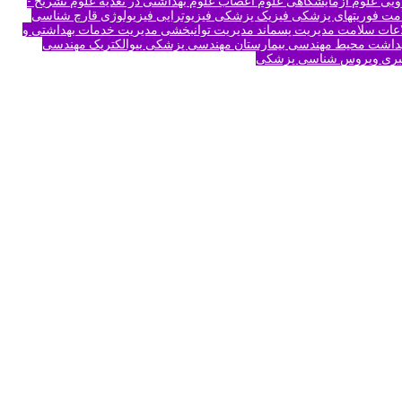
ویی
علوم آزمایشگاهی
علوم اعصاب
علوم بهداشتی در تغذیه
علوم تشریح -
امت
فوریتهای پزشکی
فیزیک پزشکی
فیزیوتراپی
فیزیولوژی
قارچ شناسی
اعات سلامت
مدیریت پسماند
مدیریت توانبخشی
مدیریت خدمات بهداشتی و
هداشت محیط
مهندسی بیمارستان
مهندسی پزشکی بیوالکتریک
مهندسی
بری
ویروس شناسی پزشکی