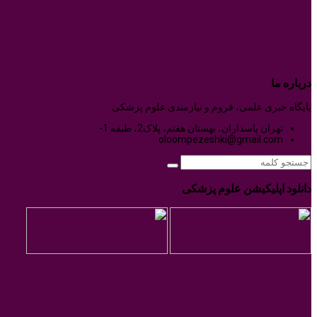
درباره ما
پایگاه خبری علمی، فروم و نیازمندی علوم پزشکی
تهران پاسداران، بهستان هفتم، پلاک2، طبقه 1-
oloompezeshki@gmail.com
دانلود اپلیکیشن علوم پزشکی