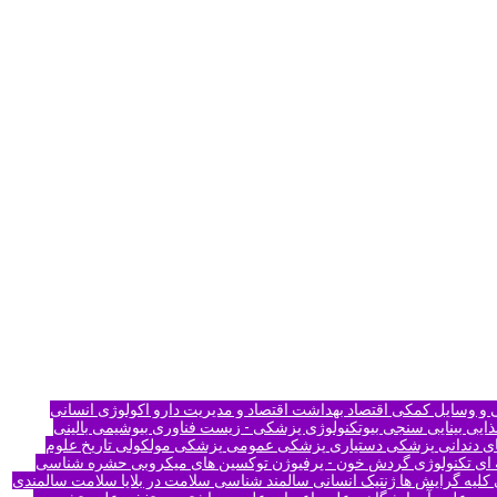
 و وسایل کمکی
اقتصاد بهداشت
اقتصاد و مدیریت دارو
اکولوژی انسانی
ذایی
بینایی سنجی
بیوتكنولوژی پزشكی - زیست فناوری
بیوشیمی بالینی
ی دندانی
پزشکی دستیاری
پزشکی عمومی
پزشکی مولکولی
تاریخ علوم
 ای
تکنولوژی گردش خون - پرفیوژن
توکسین های میکروبی
حشره شناسی
لیه گرایش ها
ژنتیک انسانی
سالمند شناسی
سلامت در بلایا
سلامت سالمندی