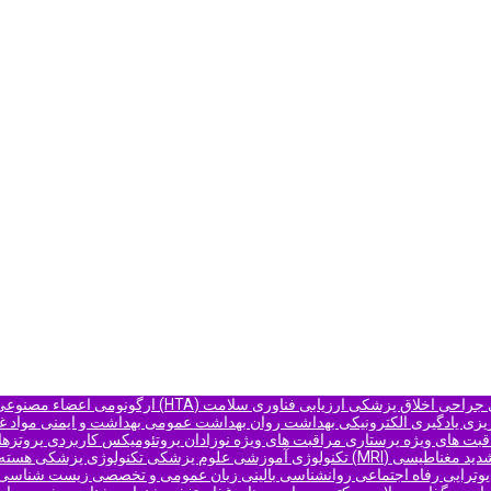
ی جراحی
اخلاق پزشکی
ارزیابی فناوری سلامت (HTA)
ارگونومی
اعضاء مصنوعی
ریزی یادگیری الکترونیکی
بهداشت روان
بهداشت عمومی
بهداشت و ایمنی مواد غ
قبت های ویژه
پرستاری مراقبت های ویژه نوزادان
پروتئومیکس کاربردی
پروتزها
د مغناطیسی (MRI)
تکنولوژی آموزشی علوم پزشکی
تکنولوژی پزشکی هسته
یوتراپی
رفاه اجتماعی
روانشناسی بالینی
زبان عمومی و تخصصی
زیست شناسی ک