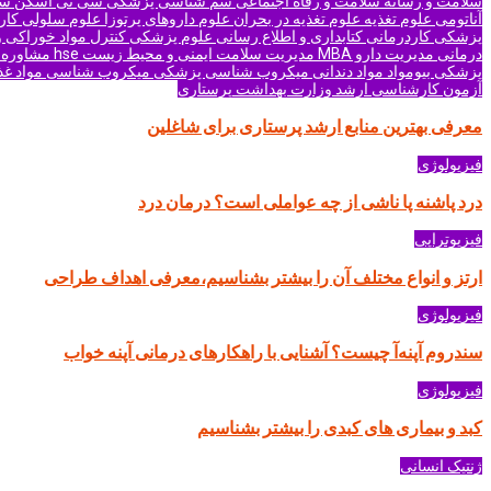
سلامت و رسانه
سلامت و رفاه اجتماعی
سم شناسی پزشکی
سی تی اسکن
سی
آناتومی
علوم تغذیه
علوم تغذیه در بحران
علوم داروهای پرتوزا
علوم سلولی کار
پزشکی
کاردرمانی
کتابداری و اطلاع رسانی علوم پزشکی
کنترل مواد خوراکی 
درمانی
مدیریت دارو MBA
مدیریت سلامت ایمنی و محیط زیست hse
مشاوره 
پزشکی بیومواد
مواد دندانی
میکروب شناسی پزشکی
میکروب شناسی مواد غذ
آزمون کارشناسی ارشد وزارت بهداشت
پرستاری
معرفی بهترین منابع ارشد پرستاری برای شاغلین
فیزیولوژی
درد پاشنه پا ناشی از چه عواملی است؟ درمان درد
فیزیوتراپی
ارتز و انواع مختلف آن را بیشتر بشناسیم،معرفی اهداف طراحی
فیزیولوژی
سندروم آپنه‌آ چیست؟ آشنایی با راهکارهای درمانی آپنه خواب
فیزیولوژی
کبد و بیماری های کبدی را بیشتر بشناسیم
ژنتیک انسانی