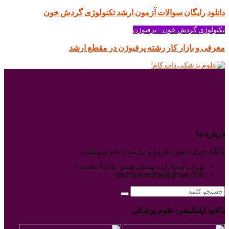
دانلود رایگان سوالات آزمون ارشد تکنولوژی گردش خون
تکنولوژی گردش خون - پرفیوژن
معرفی و بازار کار رشته پرفیوژن در مقطع ارشد
درباره ما
پایگاه خبری علمی، فروم و نیازمندی علوم پزشکی
تهران پاسداران، بهستان هفتم، پلاک2، طبقه 1-
oloompezeshki@gmail.com
دانلود اپلیکیشن علوم پزشکی