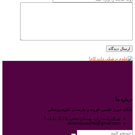
درباره ما
پایگاه خبری علمی، فروم و نیازمندی علوم پزشکی
تهران پاسداران، بهستان هفتم، پلاک2، طبقه 1-
oloompezeshki@gmail.com