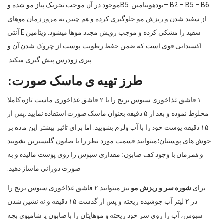
– B2 – B5 – B6
بودهویتامین
B5
موجود در آن موجب تحریک پیاز مو شده و
از سفید شدن و ریزش مو جلوگیری کرده و هم چنین به مرور زمان موهای
سفید را مشکی کرده و موجب رویش مجدد موها میشود
.
ویتامین
E
آنتی
اکسیدانی قوی است که ضمن حفظ رطوبت پوست از چروک شدن آن و
پیری زودرس پیش گیری میکند
.
طرز تهیه ی ماسک صورت:
۱ قاشق غذاخوری سبوس برنج را با ۲ قاشق غذاخوری ماست تازه کاملا
مخلوط نموده و بعد از ۵ دقیقه بعنوان ماسک صورت استفاده نمایید
.
پس از
۱۵ دقیقه پوست خود را با آب ولرم بشویید
.
اما برای تاثیر بیشتر این ماده بر
جوش های پوستتان؛میتوانید قسمت مورد نظر را با صابون گلیسیرین بشویید
و همزمان با وجود کف صابون؛ مقداری سبوس را روی پوست مالیده و به
صورت دورانی ماساژ دهید
.
برای
شوره سر و ریزش مو
نیز میتوانید ۲ قاشق غذاخوری سبوس برنج را
در ۲ لیتر آب جوشیده ریخته و پس از گذشت ۱۵ دقیقه و ته نشین شدن
سبوس، آب را روی سر خود ریخته و موهایتان را با صابون یا شامپوی بچه