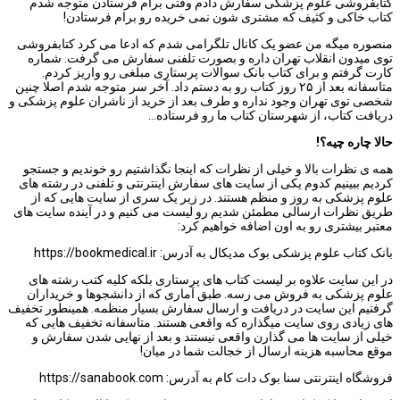
کتابفروشی علوم پزشکی سفارش دادم وقتی برام فرستادن متوجه شدم
کتاب خاکی و کثیف که مشتری شون نمی خریده رو برام فرستادن!
منصوره میگه من عضو یک کانال تلگرامی شدم که ادعا می کرد کتابفروشی
توی میدون انقلاب تهران داره و بصورت تلفنی سفارش می گرفت. شماره
کارت گرفتم و برای کتاب بانک سوالات پرستاری مبلغی رو واریز کردم.
متاسفانه بعد از ۲۵ روز کتاب رو به دستم داد. آخر سر متوجه شدم اصلا چنین
شخصی توی تهران وجود نداره و طرف بعد از خرید از ناشران علوم پزشکی و
دریافت کتاب، از شهرستان کتاب ما رو فرستاده…
حالا چاره چیه؟!
همه ی نظرات بالا و خیلی از نظرات که اینجا نگذاشتیم رو خوندیم و جستجو
کردیم ببینیم کدوم یکی از سایت های سفارش اینترنتی و تلفنی در رشته های
علوم پزشکی به روز و منظم هستند. در زیر یک سری از سایت هایی که از
طریق نظرات ارسالی مطمئن شدیم رو لیست می کنیم و در آینده سایت های
معتبر بیشتری رو به اون اضافه خواهیم کرد:
بانک کتاب علوم پزشکی بوک مدیکال به آدرس: https://bookmedical.ir
در این سایت علاوه بر لیست کتاب های پرستاری بلکه کلیه کتب رشته های
علوم پزشکی به فروش می رسه. طبق آماری که از دانشجوها و خریداران
گرفتیم این سایت در دریافت و ارسال سفارش بسیار منظمه. همینطور تخفیف
های زیادی روی سایت میگذاره که واقعی هستند. متاسفانه تخفیف هایی که
خیلی از سایت ها می گذارن واقعی نیستند و بعد از نهایی شدن سفارش و
موقع محاسبه هزینه ارسال از خجالت شما در میان!
فروشگاه اینترنتی سنا بوک دات کام به آدرس: https://sanabook.com