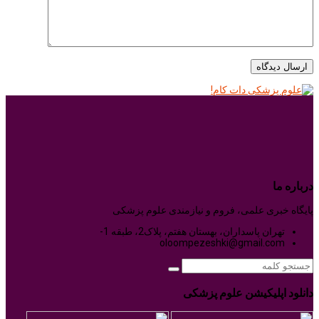
درباره ما
پایگاه خبری علمی، فروم و نیازمندی علوم پزشکی
تهران پاسداران، بهستان هفتم، پلاک2، طبقه 1-
oloompezeshki@gmail.com
دانلود اپلیکیشن علوم پزشکی