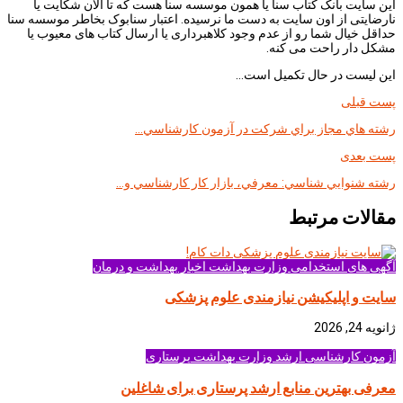
این سایت بانک کتاب سنا یا همون موسسه سنا هست که تا الان شکایت یا
نارضایتی از اون سایت به دست ما نرسیده. اعتبار سنابوک بخاطر موسسه سنا
حداقل خیال شما رو از عدم وجود کلاهبرداری یا ارسال کتاب های معیوب یا
مشکل دار راحت می کنه.
این لیست در حال تکمیل است…
پست قبلی
رشته هاي مجاز براي شركت در آزمون كارشناسي…
پست بعدی
رشته شنوايي شناسي: معرفي، بازار كار كارشناسي و…
مقالات مرتبط
آگهی های استخدامی وزارت بهداشت
اخبار بهداشت و درمان
سایت و اپلیکیشن نیازمندی علوم پزشکی
ژانویه 24, 2026
آزمون کارشناسی ارشد وزارت بهداشت
پرستاری
معرفی بهترین منابع ارشد پرستاری برای شاغلین