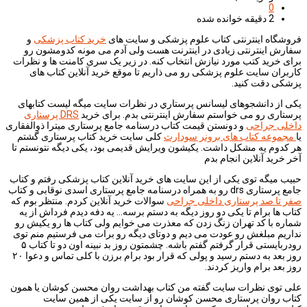
0
2 دقیقه خوانده شده
فروشگاه اینترنتی کتاب علوم پزشکی و سایت های
خرید کتاب پزشکی
و
سفارش اینترنتی زیادی در اینترنت هست ولی آدم می مونه کدومشون رو
برای خرید کتب مورد نیازش انتخاب کنه. در زیر یک سری کامنت ها و نظرات
کاربران سایت علوم پزشکی رو می ذاریم تا موقع خرید آنلاین کتاب های
پزشکی دقت کنید.
یکی از دانشجوهای لیسانس پرستاري در نظرات سایت میگه لیست کتابهای
پرستاری رو می خواستم سفارش اینترنتی بدم. برای خرید
DRS پرستاری
داخلی جراحی
و دونستن قیمت کتاب درسنامه جامع پرستاری میترا ذوالفقاری
یا
مجموعه کتاب های برونر سودارث
کلی سایت خرید کتاب پرستاری گشتم
هر کدوم یه مشکل داشت. یکیشون ویرایش قدیمی بود، یکی دیگه نتونستم تا
آخر خرید آنلاین انجام بدم
حبیب میگه توی یکی از این سایت های خرید آنلاین کتاب پزشکی رفتم و کتاب
جامع پرستاری drs رو به همراه درسنامه جامع پرستاری اسدی نوقابی و کتاب
صفر تا صد پرستاری داخلی جراحی
سوالات خرید آنلاین کردم. منتظر بوم که
کتاب ها برام تا یکی دو روز دیگه به دستم برسه… یه دفه دیدم فرداش از یه
شماره با کد تهران زنگ زدن که معذرت می خوایم ولی کتاب ها رو یکیش رو
نداریم مبلغش رو عودت می دیم و دوتای دیگه رو برات می فرستیم منم توی
رودربایستی قرار گرفتم گفتم باشه. چشمتون روز بد نبینه اون دو تا کتاب ۵
روز بعد به دستم رسید و پولی که قرار بود برام برزن با کلی تماس و دعوا ۲۰
روز بعد برام واریز کردند.
علی توی نظرات سایت گفته من کتاب بهداشت روان محسن کوشان یا همون
کتاب روان پرستاری محسن کوشان رو از سایت یکی از همین سایت