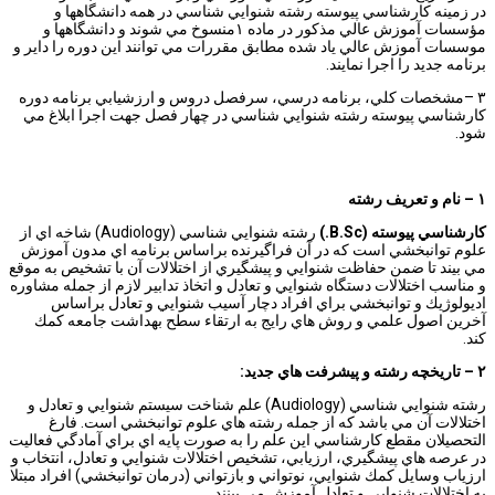
در زمينه كارشناسي پيوسته رشته شنوايي شناسي در همه دانشگاهها و
مؤسسات آموزش عالي مذكور در ماده ۱منسوخ مي شوند و دانشگاهها و
موسسات آموزش عالي ياد شده مطابق مقررات مي توانند اين دوره را داير و
برنامه جديد را اجرا نمايند.
۳ –مشخصات كلي، برنامه درسي، سرفصل دروس و ارزشيابي برنامه دوره
كارشناسي پيوسته رشته شنوايي شناسي در چهار فصل جهت اجرا ابلاغ مي
شود.
۱
–
نام و تعريف رشته
كارشناسي پيوسته
(B.Sc.)
رشته شنوايي شناسي (Audiology) شاخه اي از
علوم توانبخشي است كه در آن فراگيرنده براساس برنامه اي مدون آموزش
مي بيند تا ضمن حفاظت شنوايي و پيشگيري از اختلالات آن با تشخيص به موقع
و مناسب اختلالات دستگاه شنوايي و تعادل و اتخاذ تدابير لازم از جمله مشاوره
اديولوژيك و توانبخشي براي افراد دچار آسيب شنوايي و تعادل براساس
آخرين اصول علمي و روش هاي رايج به ارتقاء سطح بهداشت جامعه كمك
كند.
۲
–
تاريخچه رشته و پيشرفت هاي جديد:
رشته شنوايي شناسي (Audiology) علم شناخت سيستم شنوايي و تعادل و
اختلالات آن مي باشد كه از جمله رشته هاي علوم توانبخشي است. فارغ
التحصيلان مقطع كارشناسي اين علم را به صورت پايه اي براي آمادگي فعاليت
در عرصه هاي پيشگيري، ارزيابي، تشخيص اختلالات شنوايي و تعادل، انتخاب و
ارزياب وسايل كمك شنوايي، نوتواني و بازتواني (درمان توانبخشي) افراد مبتلا
به اختلالات شنوايي و تعادل آموزش مي بينند.