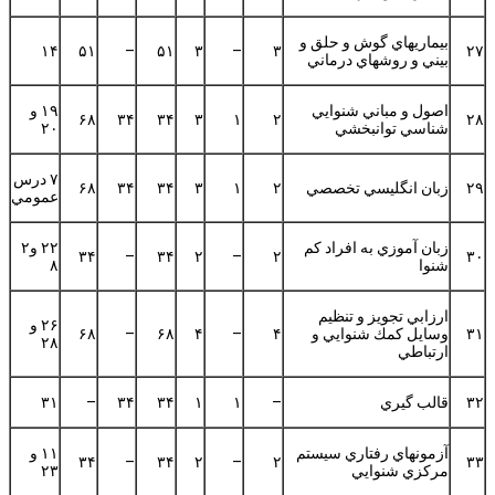
بيماريهاي گوش و حلق و
۱۴
۵۱
–
۵۱
۳
–
۳
۲۷
بيني و روشهاي درماني
اصول و مباني شنوايي
۱۹ و
۶۸
۳۴
۳۴
۳
۱
۲
۲۸
شناسي توانبخشي
۲۰
۷ درس
۲۹
زبان انگليسي تخصصي
۲
۱
۳
۳۴
۳۴
۶۸
عمومي
زبان آموزي به افراد كم
۲۲ و۲
۳۴
–
۳۴
۲
–
۲
۳۰
شنوا
۸
ارزابي تجويز و تنظيم
۲۶ و
۳۱
وسايل كمك شنوايي و
۴
–
۴
۶۸
–
۶۸
۲۸
ارتباطي
۳۲
قالب گيري
–
۱
۱
۳۴
۳۴
–
۳۱
آزمونهاي رفتاري سيستم
۱۱ و
۳۴
–
۳۴
۲
–
۲
۳۳
مركزي شنوايي
۲۳