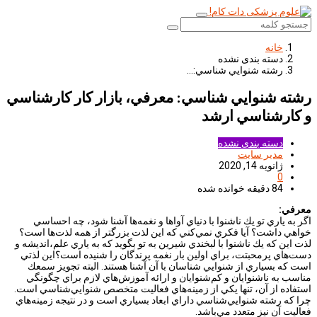
خانه
دسته بندی نشده
رشته شنوايي شناسي:…
رشته شنوايي شناسي: معرفي، بازار كار كارشناسي
و كارشناسي ارشد
دسته بندی نشده
مدیر سایت
ژانویه 14, 2020
0
84 دقیقه خوانده شده
معرفي:
اگر به ياري تو يك ناشنوا با دنياي آواها و نغمه‌ها آشنا شود، چه احساسي
خواهي داشت؟ آيا فكري نمي‌كني كه اين لذت بزرگتر از همه لذت‌ها است؟
لذت اين كه يك ناشنوا با لبخندي شيرين به تو بگويد كه به ياري علم،‌انديشه و
دست‌هاي پرمحبتت، براي اولين بار نغمه‌ پرندگان را شنيده است؟اين لذتي
است كه بسياري از شنوايي شناسان با آن آشنا هستند. البته تجويز سمعك
مناسب به ناشنوايان و كم‌شنوايان و ارائه آموزش‌هاي لازم براي چگونگي
استفاده از آن، تنها يكي از زمينه‌هاي فعاليت متخصص شنوايي‌شناسي است.
چرا كه رشته شنوايي‌شناسي داراي ابعاد بسياري است و در نتيجه زمينه‌هاي
فعاليت آن نيز متعدد مي‌باشد.