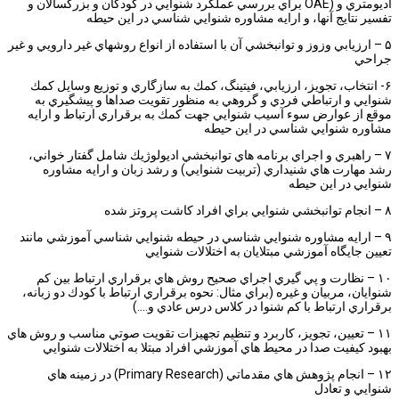
اديومتري و (OAE براي بررسي عملكرد شنوايي در كودكان و بزرگسالان و
تفسير نتايج آنها، و ارايه مشاوره شنوايي شناسي در اين حيطه
۵ – ارزيابي وزوز و توانبخشي آن با استفاده از انواع روشهاي غير دارويي و غير
جراحي
۶- انتخاب، تجويز، ارزيابي، فيتينگ، كمك به سازگاري و توزيع وسايل كمك
شنوايي و ارتباطي فردي و گروهي به منظور تقويت صداها و پيشگيري به
موقع از عوارض سوء آسيب شنوايي جهت كمك به برقراري ارتباط و ارايه
مشاوره شنوايي شناسي در اين حيطه
۷ – راهبري و اجراي برنامه هاي توانبخشي اديولوژيك شامل گفتار خواني،
رشد مهارت هاي شنيداري (تربيت شنوايي) و رشد زبان و ارايه مشاوره
شنوايي در اين حيطه
۸ – انجام توانبخشي شنوايي براي افراد كاشت پروتز شده
۹ – ارايه مشاوره شنوايي شناسي در حيطه شنوايي شناسي آموزشي مانند
تعيين جايگاه آموزشي مبتلايان به اختلالات شنوايي
۱۰ – نظارت و پي گيري اجراي صحيح روش هاي برقراري ارتباط بين كم
شنوايان، مربيان و غيره (براي مثال: نحوه برقراري ارتباط با كودك دو زبانه،
برقراري ارتباط با كم شنوا در كلاس درس عادي و….)
۱۱ – تعيين، تجويز، كاربرد و تنظيم تجهيزات تقويت صوتي مناسب و روش هاي
بهبود كيفيت صدا در محيط هاي آموزشي افراد مبتلا به اختلالات شنوايي
۱۲ – انجام پژوهش هاي مقدماتي (Primary Research) در زمينه هاي
شنوايي و تعادل