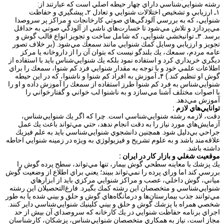
رشته‌ شنوايي‌شناسي‌ داراي‌ چهار حيطه‌ اصلي‌ است‌ كه‌ عبارتند از:
۱ـ ارزيابي‌ و تشخيص‌ اختلالات‌ شنوايي‌ و تعادل‌ ۲ـ پيشگيري‌ و حفاظت‌
شنوايي‌، كه‌ به‌ بررسي‌ آلودگي‌هاي‌ صوتي‌ كارخانجات‌ و مراكز پر سروصدا
مي‌پردازد و تلاش‌ مي‌شود تا خسارت‌هاي‌ ناشي‌ از آلودگي‌ صوتي‌ به‌ حداقل‌
برسد. ۳ـ توانبخشي‌ شنوايي‌، كه‌ شامل‌ ساخت‌ و تجويز انواع‌ قالب‌ گوش‌ و
تجويز و ارزيابي‌ وسايل‌ كمك‌ شنوايي‌ مانند سمعك‌ مي‌شود. (بر خلاف‌ تصور
عامه‌ مردم‌، سمعك،‌ يك‌ بلندگو نيست‌ كه‌ بتوان‌ آن‌ را از داروخانه‌ يا مركز
ديگري‌ خريداري‌ كرد و استفاده‌ نمود بلكه‌ يك‌ شنوايي‌شناس‌ بايد با استفاده‌ از
اطلاعات‌ علمي‌ خود و با توجه‌ به‌ مقدار شنوايي‌ فرد كم‌ شنوا، سمعك‌ را براي‌
گوش‌ او تنظيم‌ كند.) ۴ـ آموزش‌ به افراد كم‌ شنوا و ناشنوا، كه‌ در اين‌ حيطه‌
شنوايي‌شناس‌ به‌ فرد كم‌ شنوا طرز استفاده‌ از سمعك‌ را آموزش‌ داده‌ و او را
با اصوات‌ مختلف‌ آشنا مي‌سازد و به‌ ناشنوا لب‌ خواني‌ و گفتارخواني‌ را
آموزش‌ مي‌دهد.
توانايي‌هاي‌ لازم :
دقت‌، لازمه‌ رشته‌ شنوايي‌شناسي‌ است‌. چرا كه‌ اگر يك‌ شنوايي‌شناس‌،
آزمايش‌هاي‌ مورد نياز را به دقت‌ انجام‌ ندهد، حتي‌ مي‌تواند باعث‌ يك‌ عمل‌
جراحي‌ بي‌دليل‌ شود. همچنين‌ دانشجوي‌ شنوايي‌شناسي‌ بايد به‌ علم‌ فيزيك‌
علاقه‌مند باشد و به‌ علوم‌ تشريح‌ و فيزيولوژي‌ به‌ ويژه‌ در زمينه‌ شنوايي‌ احاطه‌
داشته‌ باشد.
موقعيت‌ شغلي و بازار كار‌ در ايران‌ :
يك‌ پزشك‌ با معاينه‌ سطحي‌ گوش‌ بيمار، تنها مي‌تواند، سطح‌ پرده‌ گوش‌ را
بررسي‌ كند اما وراي‌ پرده‌ را نمي‌تواند ببيند؛ يعني‌ براي‌ اطلاع‌ از وضعيت‌ گوش‌
مياني‌، گوش‌ داخلي‌، عصب‌ و مراكز شنوايي‌ مركزي‌ بايد از ابزارهاي‌
شنوايي‌شناسي‌ و متخصصان‌ اين‌ رشته‌ كمك‌ بگيرد. فارغ‌التحصيلان‌ اين‌ رشته‌
مي‌توانند جذب‌ بيمارستان‌ها و درمانگاه‌هاي‌ گوش‌ و حلق‌ و بيني‌ شده‌ يا به‌ طور
شخصي‌ همراه‌ با پزشك‌ گوش‌ و حلق‌ و بيني‌ كلينيك‌ شنوايي‌شناسي‌ داير كنند.
اجراي‌ برنامه‌ حفاظت‌ شنوايي‌ در يك‌ كارخانه‌ كه‌ سروصداي‌ آن‌ بيش‌ از حد
مجاز است‌، نياز به‌ همكاري‌ متخصصان‌ شنوايي‌شناس‌، پزشكان‌، كارشناسان‌