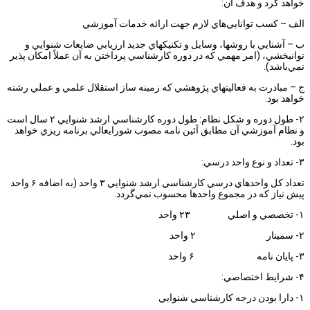
خواهد كرد و هدف آن:
الف – كسب توانايي‌هاي لازم جهت ارائه خدمات آموزشي
ب – آشنايي با روشها، وسايل و تكنيكهاي جديد ارزيابي ضايعات شنوايي و
توانبخشي، (امر مهمي كه در دوره كارشناسي پرداختن به آن عملاً امكان پذير
نمي‌باشد).
ج – مبادرت به فعاليتهاي پژوهشي كه زمينه ساز استقلال علمي و عملي رشته
خواهد بود.
۲- طول دوره و شكل نظام: طول دوره كارشناسي ارشد شنوايي ۲ سال است
و نظام آموزشي آن مطابق آئين نامه مصوب شورايعالي برنامه ريزي خواهد
بود.
۳- تعداد و نوع واحد درسي:
تعداد كل واحدهاي درسي كارشناسي ارشد شنوايي ۳ واحد (به اضافه ۶ واحد
پيش نياز كه در مجموع واحدها محسوب نمي‌گردد.
۱- تخصصي و اصلي ۲۳ واحد
۲- سمينار ۲ واحد
۳- پايان نامه ۶ واحد
۴- شرايط اختصاصي:
۱- دارا بودن درجه كارشناسي شنوايي