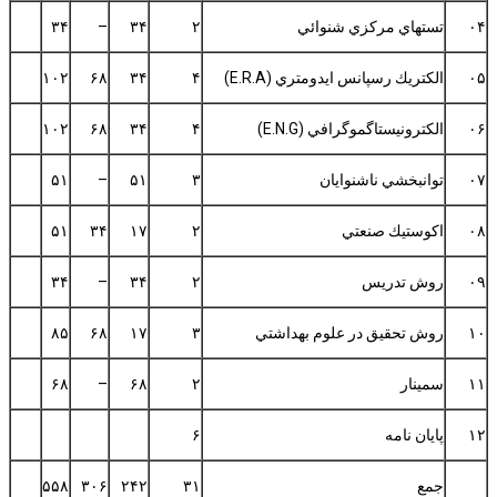
۰۴
تستهاي مركزي شنوائي
۲
۳۴
–
۳۴
۰۵
الكتريك رسپانس ايدومتري (E.R.A)
۴
۳۴
۶۸
۱۰۲
۰۶
الكترونيستاگموگرافي (E.N.G)
۴
۳۴
۶۸
۱۰۲
۰۷
توانبخشي ناشنوايان
۳
۵۱
–
۵۱
۰۸
اكوستيك صنعتي
۲
۱۷
۳۴
۵۱
۰۹
روش تدريس
۲
۳۴
–
۳۴
۱۰
روش تحقيق در علوم بهداشتي
۳
۱۷
۶۸
۸۵
۱۱
سمينار
۲
۶۸
–
۶۸
۱۲
پايان نامه
۶
جمع
۳۱
۲۴۲
۳۰۶
۵۵۸