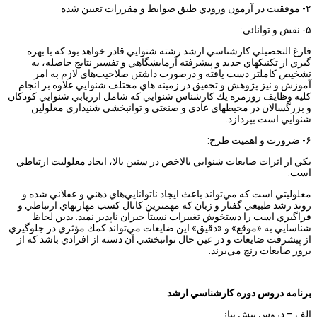
۲- موفقيت در آزمون ورودي طبق ضوابط و مقررات تعيين شده
۵- نقش و توانائي:
فارغ التحصيلي كارشناسي ارشد رشته شنوايي قادر خواهد بود كه با بهره
گيري از تكنيكهاي جديد و پيشرفته آزمايشگاهي و تفسير نتايج حاصله، به
تشخيص كاملتر دست يافته و درصورت داشتن صلاحيت‌هاي لازم به امر
آموزش و نيز پژوهش و تحقيق در زمينه هاي مختلف شنوايي علاوه بر انجام
كليه وظايف روزمره يك كارشناس شنوايي كه شامل ارزيابي شنوايي كودكان
و بزرگسالان در محيطهاي عادي و صنعتي و توانبخشي شنيداري معلولين
شنوايي است بپردازد.
۶- ضرورت و اهميت طرح:
يكي از اثرات ضايعات شنوايي بالاخص در سنين بالا، ايجاد معلوليت ارتباطي
است:
معلوليتي است كه مي‌تواند باعث ايجاد ناتوانايي‌هاي ذهني و عقلاني شده و
روند رشد طبيعي گفتار و زبان كه مهمترين كانال كسب مهارتهاي ارتباطي و
فراگيري است را دستخوش تغييرات نسبتاً جبران ناپدير نميد. بدين لحاظ
شناسايي به «موقع» و «دقيق» اين ضايعات مي‌تواند كمك مؤثري در جلوگيري
از پيشرفت ضايعات و در عين حال توانبخشي آن دسته از افرادي باشد كه از
بروز ضايعات رنج مي‌برند.
برنامه دروس دوره كارشناسي ارشد
الف – دروس پيش نياز