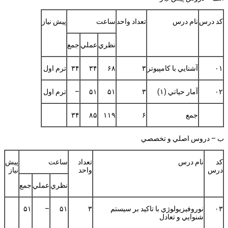
كد درس
نام درس
تعداد واحد
ساعت
پيش نياز
نظري
عملي
جمع
۰۱
آشنايي با كامپيوتر
۳
۶۸
۳۴
۳۴
ترم اول
۰۲
آمار حياتي (۱)
۳
۵۱
۵۱
–
ترم اول
جمع
۶
۱۱۹
۸۵
۳۴
ب – دروس اصلي و تخصصي
كد
نام درس
تعداد
ساعت
پيش
درس
واحد
نياز
نظري
عملي
جمع
۰۳
نوروفيزيولوژي با تاكيد بر سيستم
۳
۵۱
–
۵۱
شنوايي و تعادل