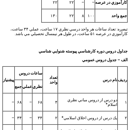
كارآموزي در عرصه
–
–
۲۲
۲۲
جمع واحد
۱۰۰
۸
۲۲
۱۳۰
تبصره: تعداد ساعات هر واحد درسي نظري ۱۷ ساعت، عملي ۳۴ ساعت،
كارآموزي در عرصه ۵۱ ساعت، در طول هر نيمسال تحصيلي مي باشد.
جداول دروس دوره كارشناسي پيوسته شنوايي شناسي
الف
–
جدول دروس عمومي
ساعات دروس
تعداد
رديف
نام درس
پيشنياز
واحد
نظري
عملي
جمع
دو درس از دروس مباني نظري
–
۶۸
–
۶۸
۴
۱
اسلام*
۲
يك درس از دروس اخلاق اسلامي*
۲
۳۴
–
۳۴
–