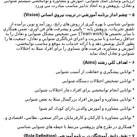
ارزيابي وسايل كمك شنوايي، آموزش و مشاوره و توانبخشي سيستم شنوايي
و تعادل، پژوهش و به اتخاذ تدابير مناسب مبادرت مي ورزد.
۵
–
چشم انداز برنامه آموزشي در تربيت نيروي انساني
(Vision)
:
شنوايي شناسي با بهره گيري از روش هاي رايج، روز آمد و نوين برآمده از
تلفيق تجربيات، پژوهش پايه – باليني و پيشرفت هاي فن آوري، ضمن همكاري
با ساير تخصص ها (Team work)؛ سن تشخيص مشكل شنوايي و تعادل را به
حداقل رسانده و با مديريت و اجراي غربالگري شنوايي و تعادل، جمعيت ها را
بطور كامل پوشش دهد و با ارائه خدمات به موقع و مناسب توانبخشي،
آموزش و مشاوره، فرصت هاي مساوي را براي افراد مبتلا به اختلالات
شنوايي و تعادل ايجاد نمايد.
۶
–
اهداف كلي رشته
(Aims)
:
* توانايي پيشگيري و حفاظت از آسيب شنوايي
* توانايي تشخيص اختلالات دستگاه شنوايي
* توانايي انجام توانبخشي براي افراد دچار اختلالات شنوايي
* توانايي مشاوره و آموزش افراد بزرگسال مبتلا به نقص شنوايي
* توانايي مشاوره و آموزش والدين داراي كودك كم شنوا
* توانايي مشاوره با كاركنان و كارفرمايان مراكز صنعتي، نظامي، اقتصادي و…
* همكاري در طرح هاي پژوهشي مرتبط با حيطه هاي شنوايي شناسي
۷
–
نقش دانش آموختگان در برنامه آموزشي
(Role Definition)
: