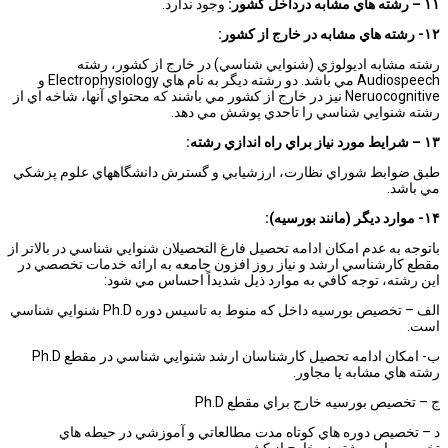
۱۱
–
رشته هاي مشابه درداخل كشور:
وجود ندارد.
۱۲- رشته هاي مشابه در خارج از كشور:
رشته مشابه اديولوژي (شنوايي شناسي) در خارج از كشور، رشته
Audiospeech مي باشد. دو رشته ديگر به نام هاي Electrophysiology و
Neruocognitive نيز در خارج از كشور مي باشند كه محتواي آنها، شاخه اي از
رشته شنوايي شناسي را تاحدي پوشش مي دهد.
۱۳
–
شرايط مورد نياز براي راه اندازي رشته:
طبق ضوابط شوراي نظارت، ارزشيابي و گسترش دانشگاههاي علوم پزشكي
مي باشد.
۱۴- موارد ديگر (مانند بورسيه):
باتوجه به عدم امكان ادامه تحصيل فارغ التحصيلان شنوايي شناسي در بالاتر از
مقطع كارشناسي ارشد و نياز روز افزون جامعه به ارائه خدمات تخصصي در
اين رشته، توجه كافي به موارد ذيل شديداً احساس مي شود:
الف – تخصيص بورسيه داخل كه منوط به تاسيس دوره Ph.D شنوايي شناسي
است.
ب- امكان ادامه تحصيل كارشناسان ارشد شنوايي شناسي در مقطع Ph.D
رشته هاي مشابه يا مجاور.
ج – تخصيص بورسيه خارج براي مقطع Ph.D
د – تخصيص دوره هاي كوتاه مدت مطالعاتي و آموزشي در حيطه هاي
تخصصي اين رشته در خارج از كشور.