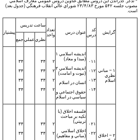
* تذكر: گذراندن اين دروس مطابق عناوين دروس عمومي معارف اسلامي
مصوب جلسه ۵۴۲ مورخ ۲۳/۴/۸۳ شوراي عالي انقلاب فرهنگي (جدول بعد)
است.
ساعت تدريس
كد
تعداد
گرايش
عنوان درس
پيشنياز
درس
واحد
نظري
عملي
جمع
انديشه اسلامي ۱
(مبدا و معاد)
۳۴
۳۴
۲
۰۱۱
انديشه اسلامي ۲
۱ – مباني
۳۴
۳۴
۲
۰۱۲
(نبوت و امامت)
نظري
۳۴
۳۴
۲
۰۱۳
اسلام
انسان در اسلام
۳۴
۳۴
۲
۰۱۴
حقوق اجتماعي و
سياسي در اسلام
فلسفه اخلاق (با
تكيه بر مباحث
تربيتي)
۳۴
۳۴
۲
۰۲۱
اخلاق اسلامي
۳۴
۳۴
۲
۰۲۲
۲ – اخلاق
(مباني و مفاهيم)