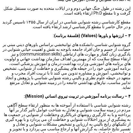
اين رشته در طول جنگ جهاني دوم و در ايالات متحده به صورت مستقل شكل
گرفت و تا مقطع Ph.D ارتقاء يافته است.
مقطع كارشناسي رشته شنوايي شناسي در ايران از سال ۱۳۵۵ تاسيس گرديد
و در حال حاضر تا مقطع كارشناسي ارشد ارتقاء يافته است.
۳
–
ارزشها و باورها
(Values)
(فلسفة برنامه):
گروه شنوايي شناسي دانشكده هاي توانبخشي براساس باورهاي ديني مبني بر
حضانت از جسم و جان افراد جامعه باتوجه به نقش و اهميت حياتي شنوايي در
يادگيري زبان گفتار و مهارت هاي ارتباطي (communication skills) و نيز
ارتقاء سطح سلامت كه از مهمترين اهداف سازمان بهداشت جهاني و اولويت
هاي برنامه هاي آموزشي وزارت بهداشت درمان و آموزش پزشكي است،
برنامه آموزشي خود را در حيطه هاي پيشگيري و حفاظت از شنوايي، تشخيص
و توانبخشي، آموزش و مشاوره تدوين مي كنند تا با تربيت افراد مجرب و
متعهد در حيطه علوم نظري و باليني رشته شنوايي شناسي با پژوهش و اتخاذ
تدابير مناسب، نيازهاي بهداشتي جامعه را در زمينه شنوايي و تعادل مرتفع
نمايد.
۴
–
رسالت برنامه آموزشي در تربيت نيروي انساني
(Mission)
:
رشته شنوايي شناسي با استفاده از آموخته ها به منظور ارتقاء سطح آگاهي
مردم در زمينه سلامت شنوايي و تعادل به شناخت عوامل تاثير گذار بر آنها
پرداخته و با به كارگيري روشهاي غربالگري وحفاظت از شنوايي در جمعيت ها
به پيشگيري از بروز اختلالات شنوايي و حفاظت آن مي پردازد و با بهره گيري
از تكنيكهاي رايج باليني به ارزيابي و تشخيص مشكلات شنوايي و تعادل و
تفسير نتايج حاصله، به گزارش آنها و ارجاع مناسب مي پردازد و با تجويز و