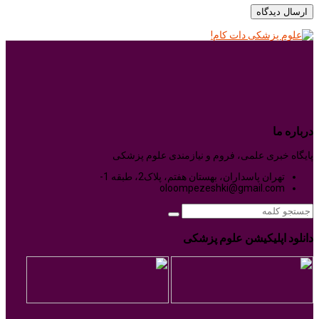
درباره ما
پایگاه خبری علمی، فروم و نیازمندی علوم پزشکی
تهران پاسداران، بهستان هفتم، پلاک2، طبقه 1-
oloompezeshki@gmail.com
دانلود اپلیکیشن علوم پزشکی