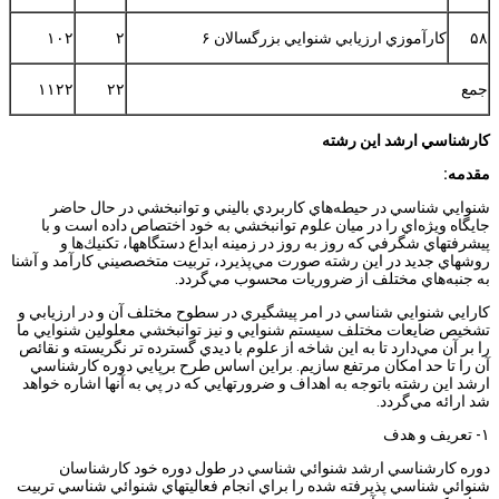
۵۸
كارآموزي ارزيابي شنوايي بزرگسالان ۶
۲
۱۰۲
جمع
۲۲
۱۱۲۲
كارشناسي ارشد اين رشته
مقدمه:
شنوايي شناسي در حيطه‌هاي كاربردي باليني و توانبخشي در حال حاضر
جايگاه ويژه‌اي را در ميان علوم توانبخشي به خود اختصاص داده است و با
پيشرفتهاي شگرفي كه روز به روز در زمينه ابداع دستگاهها، تكنيك‌ها و
روشهاي جديد در اين رشته صورت مي‌پذيرد، تربيت متخصصيني كارآمد و آشنا
به جنبه‌هاي مختلف از ضروريات محسوب مي‌گردد.
كارايي شنوايي شناسي در امر پيشگيري در سطوح مختلف آن و در ارزيابي و
تشخيص ضايعات مختلف سيستم شنوايي و نيز توانبخشي معلولين شنوايي ما
را بر آن مي‌دارد تا به اين شاخه از علوم با ديدي گسترده تر نگريسته و نقائص
آن را تا حد امكان مرتفع سازيم. براين اساس طرح برپايي دوره كارشناسي
ارشد اين رشته باتوجه به اهداف و ضرورتهايي كه در پي به آنها اشاره خواهد
شد ارائه مي‌گردد.
۱- تعريف و هدف
دوره كارشناسي ارشد شنوائي شناسي در طول دوره خود كارشناسان
شنوائي شناسي پذيرفته شده را براي انجام فعاليتهاي شنوائي شناسي تربيت