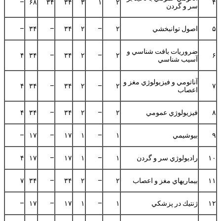
–
۶۸
۳۴
۳۴
۳
۱
۲
۴
سر و گردن
۵
اصول توانبخشي
۲
–
۲
۳۴
–
۳۴
–
ضروريات بافت شناسي و
۴
۳۴
–
۳۴
۲
–
۲
۶
آسيب شناسي
آناتومي و فيزيولوژي مغز و
۴
۳۴
–
۳۴
۲
–
۲
۷
اعصاب
۸
فيزيولوژي عمومي
۲
–
۲
۳۴
–
۳۴
۴
۹
بيوشيمي
۱
–
۱
۱۷
–
۱۷
–
۱۰
راديولوژي سر و گردن
۱
–
۱
۱۷
–
۱۷
۴
۱۱
بيماريهاي مغز و اعصاب
۲
–
۲
۳۴
–
۳۴
۷
۱۲
ژنتيك در پزشكي
۱
–
۱
۱۷
–
۱۷
–