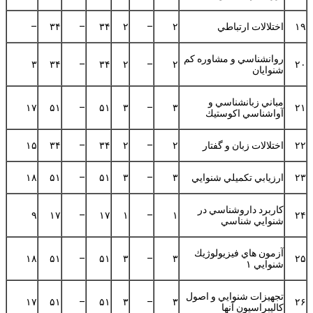
۱۹
اختلالات ارتباطي
۲
–
۲
۳۴
–
۳۴
–
روانشناسي و مشاوره كم
۳
۳۴
–
۳۴
۲
–
۲
۲۰
شنوايان
مباني زبانشناسي و
۱۷
۵۱
–
۵۱
۳
–
۳
۲۱
آواشناسي اكوستيك
۲۲
اختلالات زبان و گفتار
۲
–
۲
۳۴
–
۳۴
۱۵
۲۳
ارزيابي تكميلي شنوايي
۳
–
۳
۵۱
–
۵۱
۱۸
كاربرد داروشناسي در
۹
۱۷
–
۱۷
۱
–
۱
۲۴
شنوايي شناسي
آزمون هاي فيزيولوژيك
۱۸
۵۱
–
۵۱
۳
–
۳
۲۵
شنوايي ۱
تجهيزات شنوايي و اصول
۱۷
۵۱
–
۵۱
۳
–
۳
۲۶
كاليبراسيون آنها