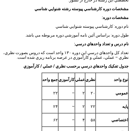
مشخصات دوره كارشناسي پيوسته رشته شنوايي شناسي
مشخصات دوره:
نام دوره: كارشناسي پيوسته شنوايي شناسي
طول دوره: براساس آئين نامه آموزشي دوره مربوطه مي باشد.
نام درس و تعداد واحدهاي درسي:
تعداد كل واحدهاي درسي اين دوره ۱۳۰ واحد است كه دروس بصورت نظري،
نظري – عملي، عملي و كارآموزي در عرصه برنامه ريزي شده است.
جدول تفكيك واحدهاي درسي برحسب نظري / عملي / كارآموزي
نوع واحد
نظري
عملي
كارآموزي
جمع واحد
عمومي
۲۰
۲
–
۲۲
پايه
۲۲
۲
–
۲۴
اختصاصي
۵۸
۴
–
۶۲