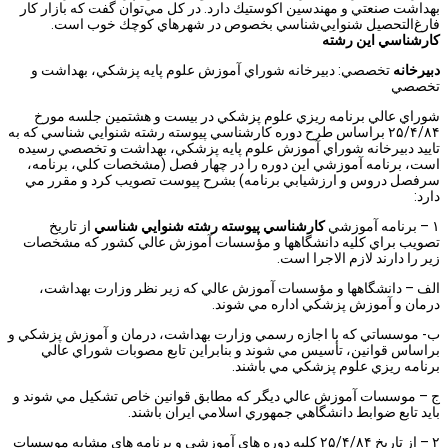
بهداشت‌ صنعتي‌ و مهندسين‌ اكوستيك‌ دارد. در كل‌ مي‌توان‌ گفت‌ كه‌ بازار كار
فارغ‌التحصيل‌ شنوايي‌شناسي‌ بخصوص‌ در شهرهاي‌ كوچك‌ خوب‌ است‌.
كارشناسي اين رشته
دبيرخانه
تخصصي: دبيرخانه شوراي آموزش علوم پايه پزشكي، بهداشت و
تخصصي
شوراي عالي برنامه ريزي علوم پزشكي در بيست و هشتمين جلسه مورخ
۲۵/۴/۸۴ براساس طرح دوره كارشناسي پيوسته رشته شنوايي شناسي كه به
تاييد دبيرخانه شوراي آموزش علوم پايه پزشكي، بهداشت و تخصصي رسيده
است، برنامه آموزشي اين دوره را در چهار فصل (مشخصات كلي، برنامه،
سرفصل دروس و ارزشيابي برنامه) بشرح پيوست تصويب كرد و مقرر مي
دارد:
۱ – برنامه آموزشي
كارشناسي پيوسته رشته شنوايي شناسي
از تاريخ
تصويب براي كليه دانشگاهها و مؤسسات آموزش عالي كشور كه مشخصات
زير را دارند لازم الاجرا است.
الف – دانشگاهها و مؤسسات آموزش عالي كه زير نظر وزارت بهداشت،
درمان و آموزش پزشكي اداره مي شوند.
ب- موسساتي كه با اجازه رسمي وزارت بهداشت، درمان و آموزش پزشكي و
براساس قوانين، تأسيس مي شوند و بنابراين تابع مصوبات شوراي عالي
برنامه ريزي علوم پزشكي مي باشند.
ج – موسسات آموزش عالي ديگر كه مطابق قوانين خاص تشكيل مي شوند و
بايد تابع ضوابط دانشگاهي جمهوري اسلامي ايران باشند.
۲ – از تاريخ ۲۵/۴/۸۴ كليه دوره هاي آموزشي و برنامه هاي مشابه موسسات