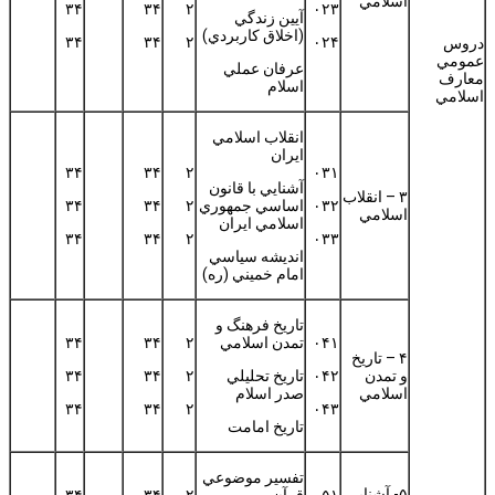
اسلامي
۳۴
۳۴
۲
۰۲۳
آيين زندگي
(اخلاق كاربردي)
۳۴
۳۴
۲
۰۲۴
دروس
عمومي
عرفان عملي
معارف
اسلام
اسلامي
انقلاب اسلامي
ايران
۳۴
۳۴
۲
۰۳۱
آشنايي با قانون
۳ – انقلاب
۰۳۲
اساسي جمهوري
۲
۳۴
۳۴
اسلامي
اسلامي ايران
۳۴
۳۴
۲
۰۳۳
انديشه سياسي
امام خميني (ره)
تاريخ فرهنگ و
۰۴۱
تمدن اسلامي
۲
۳۴
۳۴
۴ – تاريخ
و تمدن
۰۴۲
تاريخ تحليلي
۲
۳۴
۳۴
اسلامي
صدر اسلام
۳۴
۳۴
۲
۰۴۳
تاريخ امامت
تفسير موضوعي
۵- آشنايي
۰۵۱
قرآن
۲
۳۴
۳۴