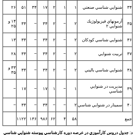
۳۴
شنوايي شناسي صنعتي
۱
۱
۲
۱۷
۳۴
۵۱
۲۶
آزمونهاي فيزيولوژيك
۱۴ و
۳۴
–
۳۴
۲
–
۲
۳۵
شنوايي ۲
۲۵
۳۶
شنوايي شناسي كودكان
۲
–
۲
۳۴
–
۳۴
۱۳
۳۷
تربيت شنوايي
۲
–
۲
۳۴
–
۳۴
۲۸
۳۳ و
۳۸
شنوايي شناسي باليني
۲
–
۲
۳۴
–
۳۴
۳۵
مديريت در شنوايي
–
۱۷
–
۱۷
۱
–
۱
۳۹
شناسي
۴۰
سمينار در شنوايي شناسي
۲
–
–
۳۴
–
۳۴
–
جمع
۵۸
۴
۶۲
۹۸۶
۱۳۶
۱۱۲۲
د: جدول دروس كارآموزي در عرصه دوره كارشناسي پيوسته شنوايي شناسي