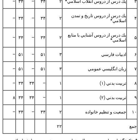
۳
يك درس از دروس انقلاب اسلامي*
۲
۳۴
–
۳۴
–
يك درس از دروس تاريخ و تمدن
–
۳۴
–
۳۴
۲
۴
اسلامي*
يك درس از دروس آشنايي با منابع
–
۳۴
–
۳۴
۲
۵
اسلامي*
۶
ادبيات فارسي
۳
۵۱
–
۵۱
–
۷
زبان انگليسي عمومي
۳
۵۱
–
۵۱
–
۸
تربيت بدني (۱)
۱
–
۳۴
۳۴
–
۹
تربيت بدني (۲)
۱
–
۳۴
۳۴
۸
۱۰
جمعيت و تنظيم خانواده
۲
۳۴
–
۳۴
–
جمع
۲۲