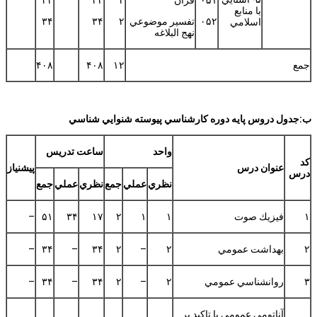
با منابع
۰۵۲
تفسير موضوعي
۲
۳۴
۳۴
اسلامي
نهج البلاغه
جمع
۱۲
۴۰۸
۴۰۸
ب:جدول دروس پايه دوره كارشناسي پيوسته شنوايي شناسي
واحد
ساعت تدريس
كد
عنوان درس
پيشنياز
درس
نظري
عملي
جمع
نظري
عملي
جمع
۱
فيزيك صوت
۱
۱
۲
۱۷
۳۴
۵۱
–
۲
بهداشت عمومي
۲
–
۲
۳۴
–
۳۴
–
۳
روانشناسي عمومي
۲
–
۲
۳۴
–
۳۴
–
آناتومي عمومي با تاكيد بر