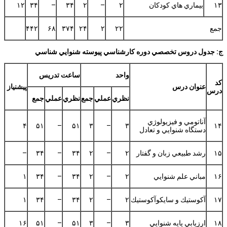
۱۳
بيماري هاي كودكان
۲
–
۲
۳۴
–
۳۴
۱۲
جمع
۲۲
۲
۲۴
۳۷۴
۶۸
۴۴۲
ج: جدول دروس تخصصي دوره كارشناسي پيوسته شنوايي شناسي
واحد
ساعت تدريس
كد
عنوان درس
پيشنياز
درس
نظري
عملي
جمع
نظري
عملي
جمع
آناتومي و فيزيولوژي
۴
۵۱
–
۵۱
۳
–
۳
۱۴
دستگاه شنوايي و تعادل
۱۵
رشد طبيعي زبان و گفتار
۲
–
۲
۳۴
–
۳۴
–
۱۶
مباني علم شنوايي
۲
–
۲
۳۴
–
۳۴
۱
۱۷
آكوستيك و سايكوآكوستيك
۲
–
۲
۳۴
–
۳۴
۱
۱۸
ارزيابي پايه شنوايي
۳
–
۳
۵۱
–
۵۱
۱۶