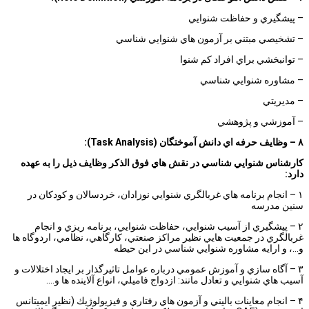
– پيشگيري و حفاظت شنوايي
– تشخيصي مبتني بر آزمون هاي شنوايي شناسي
– توانبخشي براي افراد كم شنوا
– مشاوره شنوايي شناسي
– مديريتي
– آموزشي و پژوهشي
۸
–
وظايف حرفه اي دانش آموختگان
(Task Analysis)
:
كارشناس شنوايي شناسي در نقش هاي فوق الذكر وظايف ذيل را به عهده
دارد:
۱ – انجام برنامه هاي غربالگري شنوايي نوزادان، خردسالان و كودكان در
سنين مدرسه
۲ – پيشگيري از آسيب شنوايي، حفاظت شنوايي، برنامه ريزي و انجام
غربالگري در جمعيت هايي نظير مراكز صنعتي، كارگاهي، نظامي، اردوگاه ها
و…، و ارايه مشاوره شنوايي شناسي در اين حيطه
۳ – آگاه سازي و آموزش عمومي درباره عوامل تاثيرگذار بر ايجاد اختلالات و
آسيب هاي شنوايي و تعادل مانند: ازدواج فاميلي، انواع آلاينده ها و….
۴ – انجام معاينات باليني و آزمون هاي رفتاري و فيزيولوژيك (نظير ايميتانس