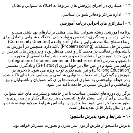
۱۳ – همكاري در اجراي پژوهش هاي مربوط به اختلالات شنوايي و تعادل
۱۴ – اداره مراكز و دفاتر شنوايي شناسي
۹
–
استراتژي هاي اجرايي برنامه آموزشي:
برنامه آموزشي رشته شنوايي شناسي مبتني بر نيازهاي بهداشتي ملي و
محلي بوده و بر پيشگيري، تشخيص و توانبخشي اختلالات شنوايي و تعادل براي
ارتقاء سطح سلامت شنوايي و تعادل آحاد جامعه (Community Oriented)
مبتني بر حل مشكلات (Problem solving) تأكيد دارد. همچنين در آموزش به
دانشجويان، فعاليت در محيط كار واقعي مدنظر بوده و در روش هاي تدريس از
فنون جديد آموزشي استفاده شده و برحسب شرايط، تلفيقي از محوريت
دانشجو و مدرس (integration of student center and teacher center)
فراهم مي شود و در عين حال بر خودآموزي (Self study) و يادگيري مستمر
(Life long Education) و نيز آينده نگري توجه ويژه مي شود. بالاخره، در
آموزش چگونگي ارائه خدمات شنوايي شناسي بر وظايف حرفه اي تاكيد شده
و در حيطه توانبخشي به تساوي فرصت ها براي كم شنوايان و ناشنوايان و نيز
توانبخشي و آموزش مبتني بر جامعه تأكيد مي شود.
برگزاري دوره هاي تكميلي متناسب با نياز جامعه و پيشرفت هاي علم شنوايي
شناسي براي كارايي بيشتر فارغ التحصيلان، هر دو سال يكبار برنامه ريزي و
بطور منظم اجرا مي شود. منابع دروس براساس شرايط موجود نوشته شده و
هر دو سال يكبار قابل تجديدنظر است.
۱۰
–
شرايط و نحوه پذيرش دانشجو:
پذيرش دانشجو از طريق آزمون سراسري و بصورت متمركز خواهد بود.