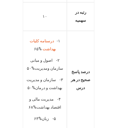
رتبه در
۱۰
سهمیه
۱-
درسنامه کلیات
بهداشت
%۶۵
۲- اصول و مبانی
سازمان ومدیریت%۵۰
درصد پاسخ
صحیح در هر
۳- سازمان و مدیریت
درس
بهداشت و درمان%۵۰
۴- مدیریت مالی و
اقتصاد بهداشت%۶۸
۵- زبان%۶۳