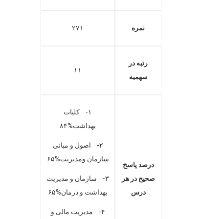
نمره
۲۷۱
رتبه در
۱۱
سهمیه
۱- کلیات
بهداشت%۸۴
۲- اصول و مبانی
سازمان ومدیریت%۶۵
درصد پاسخ
صحیح در هر
۳- سازمان و مدیریت
درس
بهداشت و درمان%۶۵
۴- مدیریت مالی و