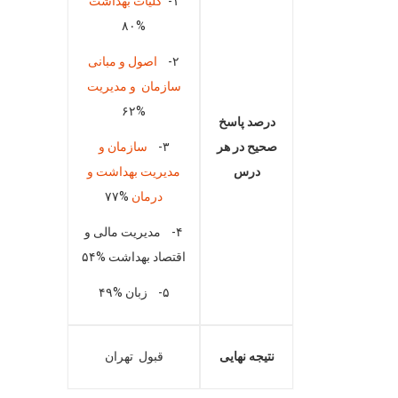
۱-
کلیات بهداشت
%۸۰
۲-
اصول و مبانی
سازمان و مدیریت
%۶۲
درصد پاسخ
صحیح در هر
۳-
سازمان و
درس
مدیریت بهداشت و
درمان
%۷۷
۴- مدیریت مالی و
اقتصاد بهداشت %۵۴
۵- زبان %۴۹
نتیجه نهایی
قبول تهران