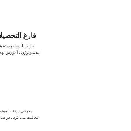
فارغ التحصي
جواب: ليست رشته هاي
اپيدميولوژي ، آموزش بهدا