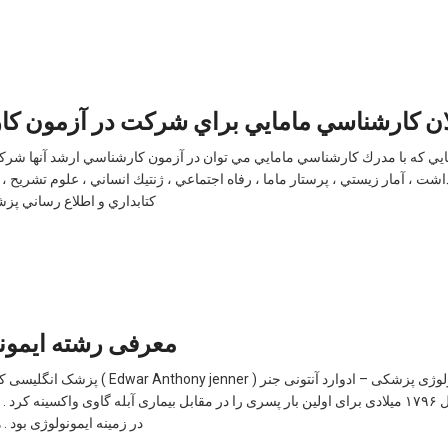
لان كارشناسي مامايي براي شركت در آزمون ك
ي كه با مدرك كارشناسي مامايي مي توان در آزمون كارشناسي ارشد آنها شركت
شت ، آمار زيستي ، پرستار ماما ، رفاه اجتماعي ، ژنتيك انساني ، علوم تشريح ، ع
كتابداري و اطلاع رساني پز
معرفی رشته ایمون
معرفی رشته ایمونولوژی پزشکی – ادوارد آنتونی جنر 
فعالیت می کرد ، در سال ۱۷۹۶ میلادی برای اولین بار پسری را در مقابل بیماری آبله گاوی واکسینه 
در زمینه ایمونولوژی بود .