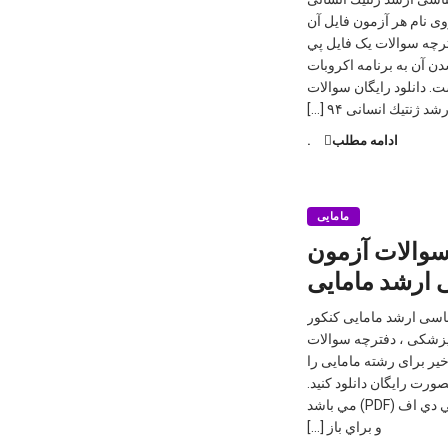
ی نام هر آزمون فایل آن
فترچه سوالات یک فایل پي
ي باز شدن آن به برنامه اكروبات
Acroba) نياز است. دانلود رايگان سوالات
د ژنتیك انسانی ۹۴ […]
ادامه مطلب
.
مامایی
 سوالات آزمون
 ارشد مامایی
ناسی ارشد مامایی کنکور
زشکی ، دفترچه سوالات
یر برای رشته مامایی را
صورت رایگان دانلود کنید.
فایلی که دانلود می شود به صورت پي دي اف (PDF) مي باشد
و براي باز […]