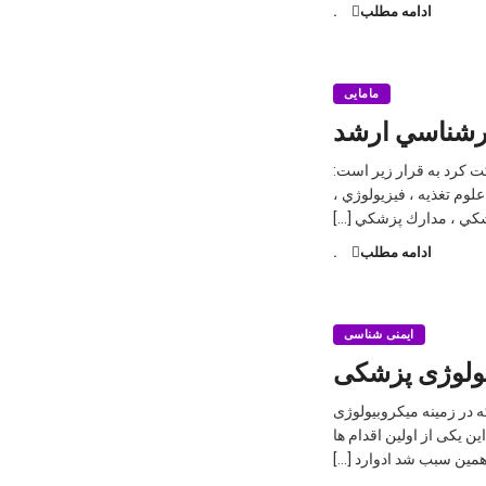
ادامه مطلب
.
مامایی
ارشناسي ارشد
 كرد به قرار زير است:
لوم تغذيه ، فيزيولوژي ،
شكي ، مدارك پزشكي […]
ادامه مطلب
.
ایمنی شناسی
ولوژی پزشکی
( Edwar Anthony jenner ) پزشک انگلیسی که در زمینه میکروبیولوژی
کرد . این یکی از اولین اقدام ها
 همین سبب شد ادوارد […]