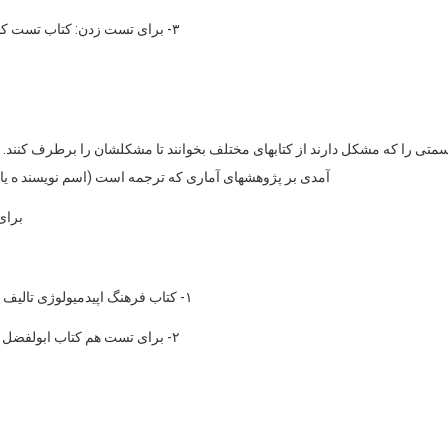
۳- برای تست زدن: کتاب تست کاظم خلجی که در ۱۳۸۵ منشتر شده- سری تستهای دیباگران
تی را که مشکل دارند از کتابهای مختلف بخوانند تا مشکلشان را برطرف کنند. مثل
آمدی بر پژوهشهای آماری که ترجمه است (اسم نویسند ه یاد
برای
۱- کتاب فرهنگ اپیدمیولوژی تالیف دکتر کیومرث ناصری ۱۳۸۹- این کتاب را خیلی دقیق بخوانید
۲- برای تست هم کتاب ابولفضل بیگی و بیژن مقیمی کتاب فوق العاده ای هست. حتما بخوانید