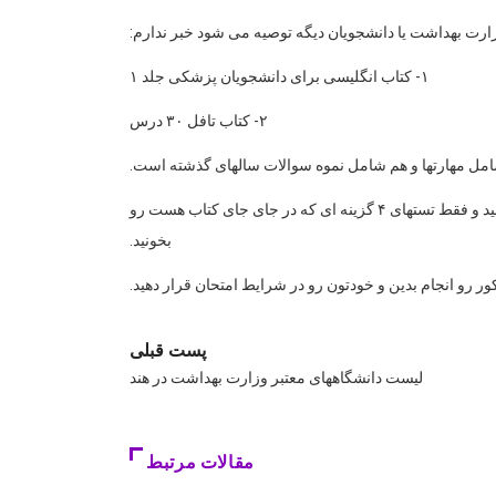
زارت بهداشت یا دانشجویان دیگه توصیه می شود خبر ندارم:
۱- کتاب انگلیسی برای دانشجویان پزشکی جلد ۱
۲- کتاب تافل ۳۰ درس
۴- کتاب تافل(TOEFL wordbook) البته این کتاب سنگین هست و حتما در مراحل آخر برای تثبیت بیشتر بخونید. همه درساش رو هم نخونید و فقط تستهای ۴ گزینه ای که در جای جای کتاب هست رو
بخونید.
پست قبلی
لیست دانشگاههای معتبر وزارت بهداشت در هند
مقالات مرتبط