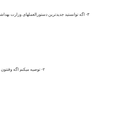
۳- اگه توانستید جدیدترین دستورالعملهای وزارت بهدا
۲- توصیه میکنم اگه وقتتون کم هست ۴ جلد خسرو رفاهی رو بخونید. توجه کنید که همزمان نمیشه ۳ جلد حسین حاتمی و ۴ جلد خسرو رفاهی خواند. چون وقت کم میارید.