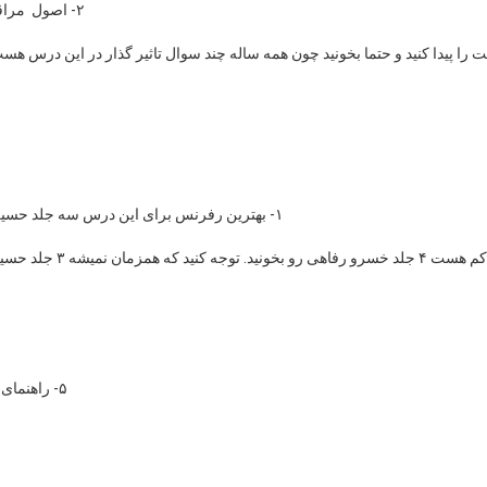
۲- اصول مراقبت و پیشگیری از بیماریهای مرکز مدیریت بیماریها( دو جلد)
شت را پیدا کنید و حتما بخونید چون همه ساله چند سوال تاثیر گذار در این درس
۱- بهترین رفرنس برای این درس سه جلد حسین حاتمی هست اگه وقت کردید حتما اون سه جلد رو بخونید.
۵- راهنمای واکسیناسیون وزارت بهداشت حتما آخرین چاپش رو بخونید.