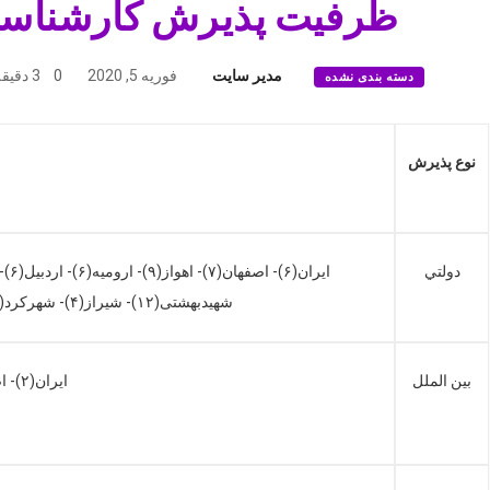
ظرفيت پذيرش كارشناسي ارشد
مدیر سایت
فوریه 5, 2020
0
3 دقیقه خوانده شده
دسته بندی نشده
نوع پذيرش
دولتي
شهیدبهشتی(۱۲)- شیراز(۴)- شهرکرد(۶)- کرمانشاه(۶)- کرمان(۴)- کاشان(۴)- گلستان(۱۰)- لرستان(۴)- مشهد(۱۰)- مازندران(۶)- همدان(۸)- یزد(۶)- یاسوج(۷)-
بين الملل
ایران(۲)- اصفهان(۵)- بابل(۵)-تبریز(۱۰)- شهیدبهشتی(۴)-شیراز(۳)- کاشان(۱)- کرمانشاه(۳)- گلستان(۵)-