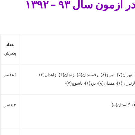
 سال ۹۳ – ۱۳۹۲
تعداد
پذيرش
ایران(۶)- اصفهان(۷)- اهواز(۹)- ارومیه(۶)- اردبیل(۶)- اراک مشترک با همدان(۵)- بابل(۱۰)- بیرجند(۴)- بندرعباس(۴)- تربیت مدرس(۸)- تهران(۷)- تبریز(۸)- رفسنجان(۵)- زنجان(۶)- زاهدان(۶)-
۱۸۶نفر
۵۳ نفر