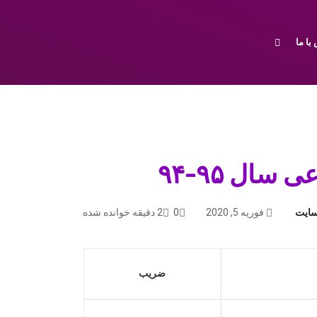
با ما
ال ۹۵-۹۴
سایت
فوریه 5, 2020
0
2 دقیقه خوانده شده
ضریب