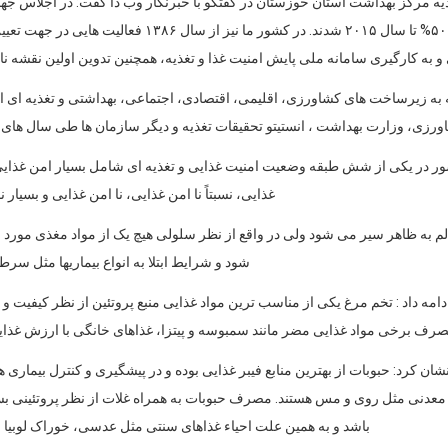
اسلامی ایران متعهد به کاهش میزان گرسنگی به میزان ۵۰%
و به کارگیری سامانه ملی پایش امنیت غذا و تغذیه، همچنین تدوین اولین نقشه نا
 به زیرساخت های کشاورزی، اقلیمی، اقتصادی، اجتماعی، بهداشتی و تغذیه ای ا
، وزارت بهداشت ، انستیتو تحقیقات تغذیه و دیگر سازمان ها طی سال های ۷۸ تا ۸۷ تهیه شده است.
شور در یکی از شش طبقه وضعیت امنیت غذایی و تغذیه ای شامل بسیار امن غذایی،
غذایی، نسبتاً نا امن غذایی، نا امن غذایی و بسیار ن
سالم به ظاهر سیر می شود ولی در واقع از نظر سلولی هیچ یک از مواد مغذی مورد
شود و شرایط ابتلا به انواع بیماریها مثل سرط
، ادامه داد : تخم مرغ یکی از مناسب ترین مواد غذایی منبع پروتئین از نظر کیفی
 برخی مواد غذایی مضر مانند سمبوسه و پیتزا، غذاهای خانگی با ارزش غذایی بالا
 کرد: حبوبات از بهترین منابع فیبر غذایی بوده و در پیشگیری و کنترل بیماری ه
 معدنی مثل روی و مس هستند. مصرف حبوبات به همراه غلات از نظر پروتئینی ب
باشد و به همین علت احیاء غذاهای سنتی مثل عدسی، خوراک لوبیا و ا