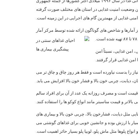
کافی بهره مند شوند. کارشناس مسئول واحد بهبود تغذیه مرکز بهداشت استان خوزستان در گفتگو با خبرنگار وب دا گفت: در اجلاس جهانی غذا در سال ۱۹۹۶ میلادی اکثر کشورها از جمله جمهوری
 تا سال ۲۰۱۵ شدند. در کشور ما نیز از سال ۱۳۸۶ فعالیت هایی در جهت تعیین وضعیت امنیت غذایی در استان های مختلف صورت گرفته
امنی غذایی از مهمترین گام های اجرایی در این زمینه است.
ز آمارها و شاخص های گوناگون ارائه شده توسط مرکز آمار
 امن غذایی، نسبتاً امن
ا امن غذایی قرار گرفتند.
 نیاز را بدست نیاورده است و فقط هر روز چاق و چاق تر می
ان، دیابت، چربی خون بالا و فشار خون بالا افزایش می یابد.
ت و قیمت است و مصرف روزانه یک عدد از آن برای افراد سالم
تر و قیمت مناسبتر مانند انواع کوکو ها را استفاده کنند.
ایی مثل دیابت، فشارخون بالا، چربی خون بالا و بیماری های
سیار با ارزش بوده و جانشین خوبی برای غذاهای گوشتی می
نواع پلوها مثل ماش پلو، لوبیا پلو بسیار حائز اهمیت است.