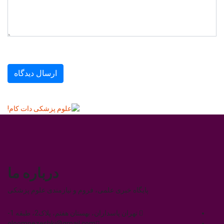
درباره ما
پایگاه خبری علمی، فروم و نیازمندی علوم پزشکی
تهران پاسداران، بهستان هفتم، پلاک2، طبقه 1-
oloompezeshki@gmail.com