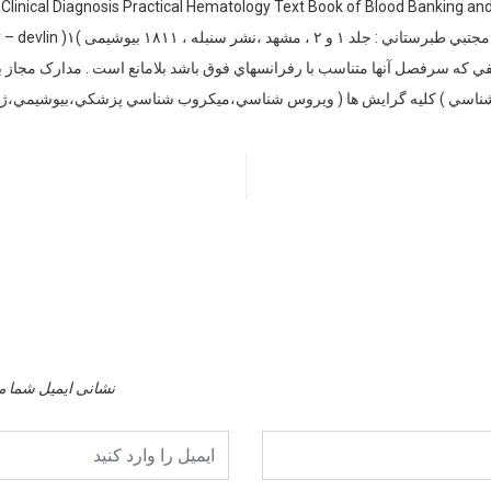
Dacie Sally. V . Rudmann
ه از كتب فارسي تاليفي كه سرفصل آنها متناسب با رفرانسهاي فوق باشد بلامانع است . م
سي ) كليه گرايش ها ( ويروس شناسي،ميكروب شناسي پزشكي،بيوشيمي،ژن
نشانی ایمیل شما م