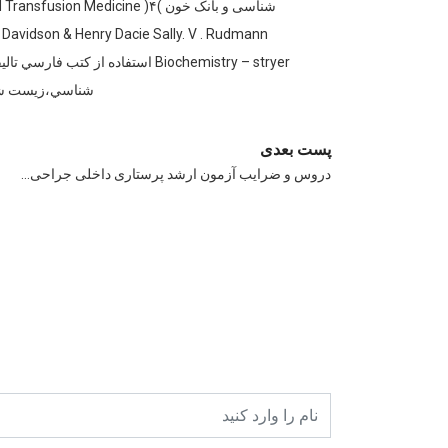
Biochemistry – stryer استفاد
شناسي،زيست شنا
پست بعدی
دروس و ضرایب آزمون ارشد پرستاری داخلی جراحی…