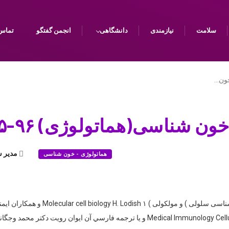
سلامت
نیازمندی
دانشگاهی
انجمن گفتگو
تماس 
خون…
ناسی(هماتولوژی) ۹۶-۹۵ در یک نگاه
مدیر 
هماتولوژی - خون شناسی