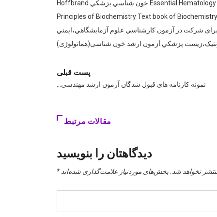
شناسی و بانک خون )۴( Essential Hematology Clinical Diagnosis Practical Hematology Text Book of Blood Banking and Transfusion Medicine خون شناسي پزشكي Hoffbrand
Davidson & Henry  مجتبي طبرستاني : جلد ۱ و ۲ ، مشهد ،نشر سنبله ، ۱۸۱۱ بيوشيمی )۱( Principles of Biochemistry Text book of Biochemistry – devlin
دارک مجاز برای شرکت در آزمون كارشناسي علوم آزمايشگاهي،ايمني
تيک،زيست پزشكي آزمون ارشد خون شناسی(هماتولوژی)
پست قبلی
نمونه کارنامه های قبول شدگان آزمون ارشد مهندسی…
مقالات مرتبط
دیدگاهتان را بنویسید
نتشر نخواهد شد.
بخش‌های موردنیاز علامت‌گذاری شده‌اند
*