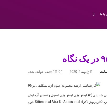
با ما
سایت
ژانویه 4, 2020
0
1 دقیقه خوانده شده
کلید واژه : آزمون ارشد خون شناسی(هماتولوژی) زیست شناسی سلولی ) و مولکولی ) ۱ Molecular cell biology H. Lodish و همكاران ایمنی شناسی )۲( ايمنولوژي ايمنولوژي اصول و تفسير آزمايش
هاي سرولوژي باليني Medical Immunology Cellular & Molecular Immunology و يا ترجمه فارسي آن ايوان رويت دكتر محمد وجگاني دكتر پرويز پاكزاد Stites et al Abul K . Abass et al خون