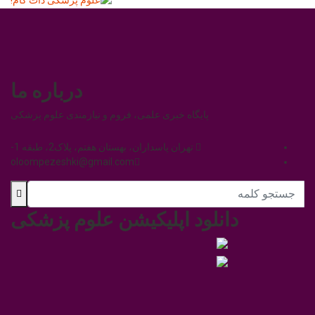
درباره ما
پایگاه خبری علمی، فروم و نیازمندی علوم پزشکی
تهران پاسداران، بهستان هفتم، پلاک2، طبقه 1-
oloompezeshki@gmail.com
دانلود اپلیکیشن علوم پزشکی