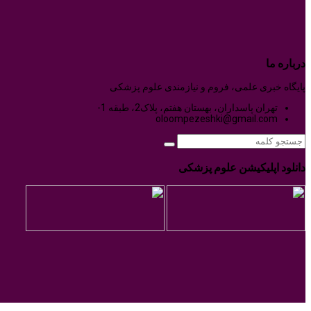
درباره ما
پایگاه خبری علمی، فروم و نیازمندی علوم پزشکی
تهران پاسداران، بهستان هفتم، پلاک2، طبقه 1-
oloompezeshki@gmail.com
دانلود اپلیکیشن علوم پزشکی