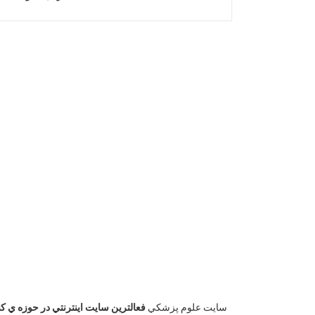
سايت علوم پزشكي
فعالترين سايت اينترنتي در حوزه ي