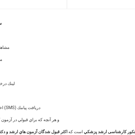
س
مشاهده
من
لينك درخ
دريافت پيامك (SMS) اخبار مهم آزمون ارشد و دكتري تغذيه با عضويت در اين سايت
و هر آنچه كه براي قبولي در آزمون 
 کنکور کارشناسی ارشد پزشكي
است كه
اكثر قبول شدگان آزمون هاي ارشد و دك