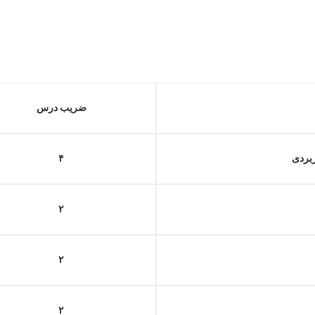
ضریب درس
ربردی
۴
۲
۲
۲