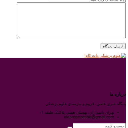
درباره ما
پایگاه خبری علمی، فروم و نیازمندی علوم پزشکی
تهران پاسداران، بهستان هفتم، پلاک2، طبقه 1-
oloompezeshki@gmail.com