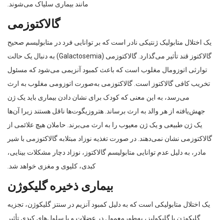
مانند بیماری سلیاک می‌شوند.
گالاکتوزمی
یک اختلال متابولیک ژنتیکی نادر است که بر توانایی فرد در متابولیسم صحیح
گالاکتوز قند تأثیر می‌گذارد. گالاکتوزمی (Galactosemia) به دنبال یک حالت
توارثی اتوزومال مغلوب است که باعث کمبود آنزیمی می‌شود که مسئول
تخریب کافی گالاکتوز است. گالاکتوزمی به‌صورت اتوزومی مغلوب به ارث
می‌رسد، به این معنی که کودک برای نشان دادن بیماری باید یک ژن
جهش‌یافته از هر والد به ارث برساند. هتروزیگوت‌ها ناقل هستند زیرا آن‌ها
یک ژن طبیعی و یک ژن معیوب را به ارث می‌برند. حاملان هیچ علائمی از
گالاکتوزمی نشان نمی‌دهند. در صورت تغذیه نوزاد مبتلابه گالاکتوزمی با شیر
مادر، به دلیل عدم توانایی متابولیسم گالاکتوز، نوزاد دچار مشکلات بینایی،
کبدی، کلیوی و مغزی خواهد شد.
بیماری ذخیره گلیکوژن
یک اختلال متابولیکی است که به دلیل کمبود آنزیم در سنتز گلیکوژن، تجزیه
گلیکوژن یا گلیکولیز، به‌طورمعمول در عضلات و یا سلول‌های کبدی تأثیر