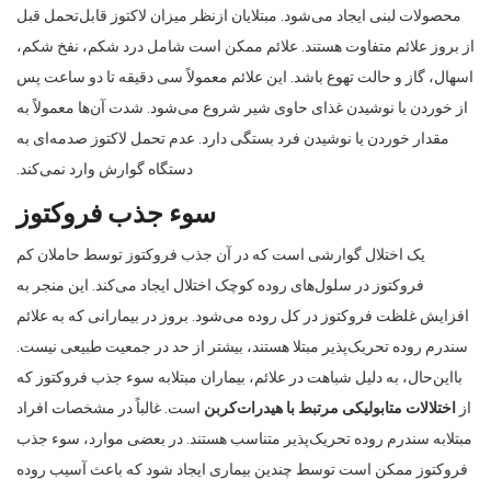
محصولات لبنی ایجاد می‌شود. مبتلایان ازنظر میزان لاکتوز قابل‌تحمل قبل
از بروز علائم متفاوت هستند. علائم ممکن است شامل درد شکم، نفخ شکم،
اسهال، گاز و حالت تهوع باشد. این علائم معمولاً سی دقیقه تا دو ساعت پس
از خوردن یا نوشیدن غذای حاوی شیر شروع می‌شود. شدت آن‌ها معمولاً به
مقدار خوردن یا نوشیدن فرد بستگی دارد. عدم تحمل لاکتوز صدمه‌ای به
دستگاه گوارش وارد نمی‌کند.
سوء جذب فروکتوز
یک اختلال گوارشی است که در آن جذب فروکتوز توسط حاملان کم
فروکتوز در سلول‌های روده کوچک اختلال ایجاد می‌کند. این منجر به
افزایش غلظت فروکتوز در کل روده می‌شود. بروز در بیمارانی که به علائم
سندرم روده تحریک‌پذیر مبتلا هستند، بیشتر از حد در جمعیت طبیعی نیست.
بااین‌حال، به دلیل شباهت در علائم، بیماران مبتلابه سوء جذب فروکتوز که
از
اختلالات متابولیکی مرتبط با هیدرات‌کربن
است. غالباً در مشخصات افراد
مبتلابه سندرم روده تحریک‌پذیر متناسب هستند. در بعضی موارد، سوء جذب
فروکتوز ممکن است توسط چندین بیماری ایجاد شود که باعث آسیب روده