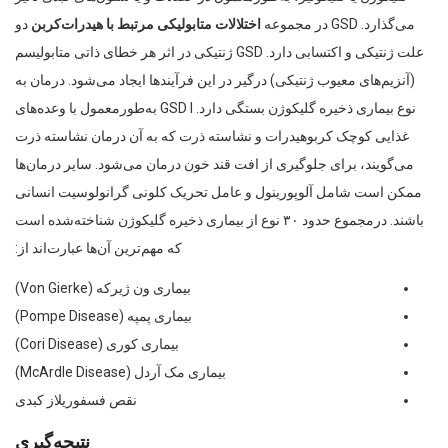
می‌گذارد. GSD در مجموعه
اختلالات متابولیکی مرتبط با هیدرات‌کربن
دو
علت ژنتیکی و اکتسابی دارد. GSD ژنتیکی در اثر هر خطای ذاتی متابولیسم
(آنزیم‌های معیوب ژنتیکی) درگیر در این فرآیندها ایجاد می‌شود. درمان به
نوع بیماری ذخیره گلیکوژن بستگی دارد. GSD I به‌طورمعمول با وعده‌های
غذایی کوچک کربوهیدرات و نشاسته ذرت که به آن درمان نشاسته ذرت
می‌گویند، برای جلوگیری از افت قند خون درمان می‌شود. سایر درمان‌ها
ممکن است شامل آلوپورینول و عامل تحریک کلونی گرانولوسیت انسانی
باشند. درمجموع حدود ۳۰ نوع از بیماری ذخیره گلیکوژن شناخته‌شده است
که مهم‌ترین آن‌ها عبارت‌اند از:
بیماری ون ژیرکه (Von Gierke)
بیماری پمپه (Pompe Disease)
بیماری کوری (Cori Disease)
بیماری مک آردل (McArdle Disease)
نقص فسفوریلاز کبدی
نتیجه‌گیری