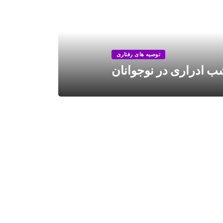
توصیه های رفتاری
ب ادراری در نوجوانان