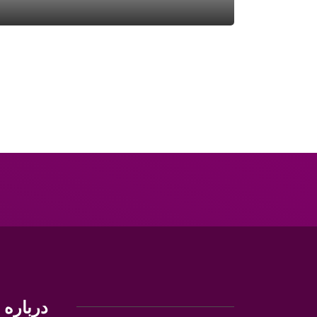
درباره م