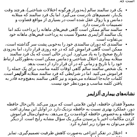
است که:
یک فرد سالمند سالم (به‌دوراز هرگونه اختلالات شناختی)، هرچند وقت
یک‌بار، تصمیم‌های نادرست می‌گیرد. اما یک فرد سالمند که مبتلابه
دمانس و یا زوال عقل شده است در بسیاری از مواقع قضاوت و
تصمیمات نادرست دارد.
سالمند سالم ممکن است گاهی قبض‌های ماهانه را پرداخت نکند اما
یک سالمند آلزایمری معمولاً نسبت به پرداخت قبض‌های ماهانه خود
بی‌تفاوت است.
سالمندی که دوران سالمندی خود را به‌خوبی پشت سر گذاشته است،
ممکن است گاهی فراموش کند که در چه روزی قرار دارد، اما به‌زودی
تاریخ صحیح را به یاد می‌آورد. این در حالی است که یک فرد سالمند
مبتلابه بیماری اختلال شناختی و دمانس ممکن است به‌طورکلی ارتباط
خود را با تاریخ و زمانی که در آن قرار دارد از دست بدهد.
یک شخص سالمند سالم گاهی اوقات کلمه مناسب برای یک جمله را
فراموش می‌کنید. اما در شرایطی که فرد سالمند مبتلابه
آلزایمر
است.
کلمات جابه‌جا استفاده می‌شوند و نیز گاهی سالمند به‌هیچ‌وجه قادر به
یافتن کلمه مناسب و موردنظر خود نیست.
نشانه‌های بیماری آلزایمر
معمولاً فقدان حافظه، اولین علامتی است که بروز می‌کند. بااین‌حال حافظه
دور، عملکرد بهتری نسبت به حافظه نزدیک دارد. در اوایل این بیماری افت
حافظه و به‌خصوص حافظه کوتاه‌مدت رخ می‌دهد، به‌عنوان‌مثال فراموش
کردن مکالمات اخیر یا پرسیدن مکرر یک سؤال مشابه رایج است. از دیگر
علائم می‌توان به موارد زیر اشاره کرد:
اختلال در تفکر انتزاعی به‌صورت کاهش ظرفیت تصمیم‌گیری، تمایز