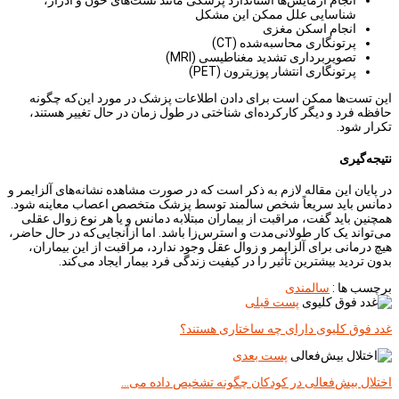
انجام آزمایش‌ها استاندارد پزشکی مانند تست‌های خون و ادرار،
شناسایی علل ممکن این مشکل
انجام اسکن مغزی
پرتونگاری محاسبه‌شده (CT)
تصویربرداری تشدید مغناطیسی (MRI)
پرتونگاری انتشار پوزیترون (PET)
این تست‌ها ممکن است برای دادن اطلاعات پزشک در مورد این‌که چگونه
حافظه فرد و دیگر کارکرده‌ای شناختی در طول زمان در حال تغییر هستند،
تکرار شود.
نتیجه‌گیری
در پایان این مقاله لازم به ذکر است که در صورت مشاهده نشانه‌های آلزایمر و
دمانس باید سریعاً شخص سالمند توسط پزشک متخصص اعصاب معاینه شود.
همچنین باید گفت، مراقبت از بیماران مبتلابه دمانس و یا هر نوع زوال عقلی
می‌تواند یک کار طولانی‌مدت و استرس‌زا باشد. اما ازآنجایی‌که در حال حاضر،
هیچ درمانی برای آلزایمر و زوال عقل وجود ندارد، مراقبت از این بیماران،
بدون تردید بیشترین تأثیر را در کیفیت زندگی فرد بیمار ایجاد می‌کند.
برچسب ها :
سالمندی
پست قبلی
غدد فوق کلیوی دارای چه ساختاری هستند؟
پست بعدی
اختلال بیش‌فعالی در کودکان چگونه تشخیص داده می…