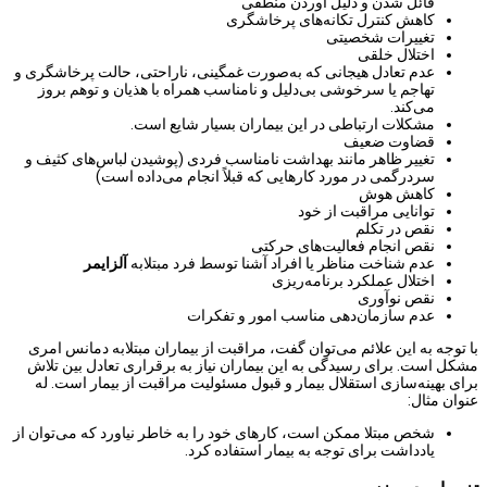
قائل شدن و دلیل آوردن منطقی
کاهش کنترل تکانه‌های پرخاشگری
تغییرات شخصیتی
اختلال خلقی
عدم تعادل هیجانی که به‌صورت غمگینی، ناراحتی، حالت پرخاشگری و
تهاجم یا سرخوشی بی‌دلیل و نامناسب همراه با هذیان و توهم بروز
می‌کند.
مشکلات ارتباطی در این بیماران بسیار شایع است.
قضاوت ضعیف
تغییر ظاهر مانند بهداشت نامناسب فردی (پوشیدن لباس‌های کثیف و
سردرگمی در مورد کارهایی که قبلاً انجام می‌داده است)
کاهش هوش
توانایی مراقبت از خود
نقص در تکلم
نقص انجام فعالیت‌های حرکتی
عدم شناخت مناظر یا افراد آشنا توسط فرد مبتلابه
آلزایمر
اختلال عملکرد برنامه‌ریزی
نقص نوآوری
عدم سازمان‌دهی مناسب امور و تفکرات
با توجه به این علائم می‌توان گفت، مراقبت از بیماران مبتلابه دمانس امری
مشکل است. برای رسیدگی به این بیماران نیاز به برقراری تعادل بین تلاش
برای بهینه‌سازی استقلال بیمار و قبول مسئولیت مراقبت از بیمار است. له
عنوان مثال:
شخص مبتلا ممکن است، کارهای خود را به خاطر نیاورد که می‌توان از
یادداشت برای توجه به بیمار استفاده کرد.