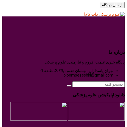
درباره ما
پایگاه خبری علمی، فروم و نیازمندی علوم پزشکی
تهران پاسداران، بهستان هفتم، پلاک2، طبقه 1-
oloompezeshki@gmail.com
دانلود اپلیکیشن علوم پزشکی