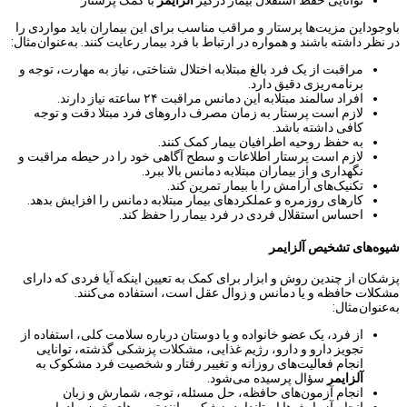
توانایی حفظ استقلال بیمار درگیر
آلزایمر
با کمک پرستار
باوجوداین مزیت‌ها پرستار و مراقب مناسب برای این بیماران باید مواردی را
در نظر داشته باشند و همواره در ارتباط با فرد بیمار رعایت کنند. به‌عنوان‌مثال:
مراقبت از یک فرد بالغ مبتلابه اختلال شناختی، نیاز به مهارت، توجه و
برنامه‌ریزی دقیق دارد.
افراد سالمند مبتلابه این دمانس مراقبت ۲۴ ساعته نیاز دارند.
لازم است پرستار به زمان مصرف داروهای فرد مبتلا دقت و توجه
کافی داشته باشد.
به حفظ روحیه اطرافیان بیمار کمک کنند.
لازم است پرستار اطلاعات و سطح آگاهی خود را در حیطه مراقبت و
نگهداری و از بیماران مبتلابه دمانس بالا ببرد.
تکنیک‌های آرامش را با بیمار تمرین کند.
کارهای روزمره و عملکردهای بیمار مبتلابه دمانس را افزایش بدهد.
احساس استقلال فردی در فرد بیمار را حفظ کند.
شیوه‌های تشخیص آلزایمر
پزشکان از چندین روش و ابزار برای کمک به تعیین اینکه آیا فردی که دارای
مشکلات حافظه و یا دمانس و زوال عقل است، استفاده می‌کنند.
به‌عنوان‌مثال:
از فرد، یک عضو خانواده و یا دوستان درباره سلامت کلی، استفاده از
تجویز دارو و دارو، رژیم غذایی، مشکلات پزشکی گذشته، توانایی
انجام فعالیت‌های روزانه و تغییر رفتار و شخصیت فرد مشکوک به
آلزایمر
سؤال پرسیده می‌شود.
انجام آزمون‌های حافظه، حل مسئله، توجه، شمارش و زبان