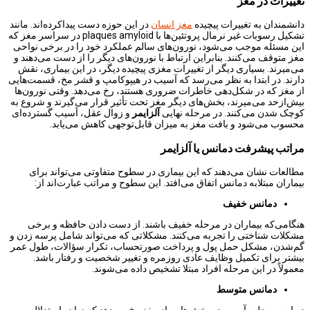
تغییرات در مغز
دانشمندان به تغییرات پیچیده
مغز انسان
در این حوزه دست پیداکرده‌اند. مانند
تشکیل‌ رسوبات غیر نرمال پروتئین‌ها با plaques amyloid در سراسر مغز که
این مسئله موجب می‌شود، نورون‌های سالم عملکرد خود را در برخی نواحی
مغز متوقف می‌کنند. بنابراین ارتباط با نورون‌های دیگر را از دست می‌دهند و
می‌میرند. بسیاری دیگر از تغییرات مغزی پیچیده دیگر، در این بیماری، نقش
دارند. در ابتدا به نظر می‌رسد که آسیب در هیپوکامپ و قشر مخ، قسمت‌هایی
از مغز که در شکل‌دهی خاطرات ضروری هستند، رخ می‌دهد. وقتی نورون‌ها
بیش‌ازحد می‌میرند، بخش‌های دیگر مغز تحت تأثیر قرار می‌گیرند و شروع به
کوچک شدن می‌کنند. در مرحله نهایی
آلزایمر
و زوال عقل، آسیب گسترده‌ای
محسوب می‌شود و بافت مغز به میزان قابل‌توجهی کاهش می‌یابد.
مراتب پیشرفت دمانس یا آلزایمر
مطالعات نشان می‌دهند که این بیماری در سطوح متفاوتی می‌تواند برای
بیماران مبتلابه دمانس اتفاق می‌افتد. این سطوح و مراتب عبارت‌اند از:
دمانس خفیف
هنگامی‌که بیماران در مرحله خفیف باشند. از دست دادن حافظه و برخی
مشکلات شناختی را تجربه می‌کنند. مشکلاتی که می‌تواند شامل پرسه زدن و
گم‌شدن، مشکل حمل پول و پرداخت صورتحساب، تکرار سؤالات، طول عمر
بیشتر برای تکمیل وظایف عادی روزمره و تغییر شخصیت و رفتار باشد.
معمولاً در این مرحله افراد مبتلا تشخیص داده می‌شوند.
دمانس متوسط
در این مرحله، آسیب در بخش‌هایی از مغز رخ می‌دهد که زبان، استدلال،