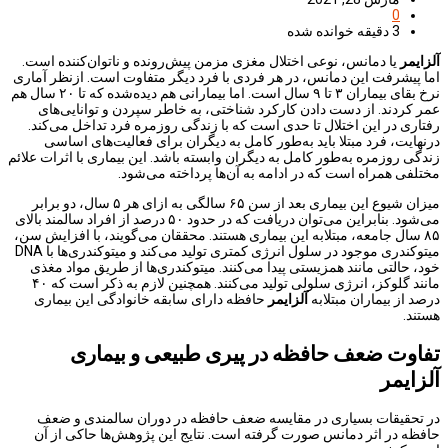
0
3 دقیقه خوانده شده
آلزایمر
یا دمانس، نوعی اختلال مغزی مزمن پیش‌رونده و ناتوان‌کننده است.
اما پیشرفت این دمانس، در هر فردی با فرد دیگر متفاوت است. ازنظر آماری
نرخ بقای بیماران ۳ تا ۹ سال است. اما بیمارانی هم دیده‌شده که تا ۲۰ سال هم
عمر کردند. از دست دادن کارکرد شناختی، به خاطر سپردن و توانایی‌های
رفتاری در این اختلال تا حدی است که با زندگی روزمره فرد تداخل می‌کند.
درنهایت، فرد مبتلا باید به‌طور کامل به دیگران برای فعالیت‌های اساسی
زندگی روزمره به‌طور کامل به دیگران وابسته باشد. این بیماری با اثرات علائم
مختلفی همراه است که در ادامه به آن‌ها پرداخته می‌شود.
میزان شیوع این بیماری بعد از سن ۶۵ سالگی به ازای هر ۵ سال، دو برابر
می‌شود. بنابراین می‌توان دریافت که در حدود ۵۰ درصد از افراد سالمند بالای
۸۵ سال جامعه، مبتلابه این بیماری هستند. محققان می‌گویند، با افزایش سن،
میتوکندری موجود در سلول انرژی کمتری تولید می‌کند و میتوکندری‌ها با DNA
خود، حالتی مانند همزیستی پیدا می‌کنند. میتوکندری‌ها از طریق مواد مغذی
مانند گلوکز، انرژی سلولی تولید می‌کنند. همچنین لازم به ذکر است که ۴۰
درصد از بیماران مبتلابه
آلزایمر
حافظه دارای سابقه خانوادگی این بیماری
هستند.
تفاوت ضعف حافظه در پیری طبیعی و بیماری
آلزایمر
در تحقیقات بسیاری در مقایسه ضعف حافظه در دوران سالمندی و ضعف
حافظه در اثر دمانس صورت گرفته است. نتایج این پژوهش‌ها حاکی از آن