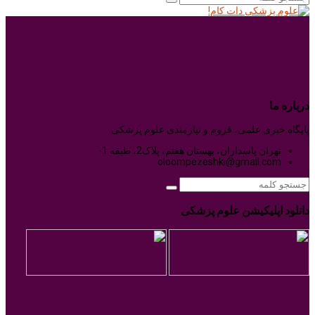
درباره ما
پایگاه خبری علمی، فروم و نیازمندی علوم پزشکی
تهران پاسداران، بهستان هفتم، پلاک2، طبقه 1-
oloompezeshki@gmail.com
دانلود اپلیکیشن علوم پزشکی