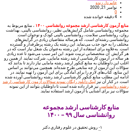
خانم دل زنده
نوامبر 21, 2020
0
4 دقیقه خوانده شده
منابع آزمون کارشناسی ارشد مجموعه روانشناسی ۱۴۰۰
، منابع مربوط به
مجموعه روانشناسی شامل گرایش‌هایی نظیر، روانشناسی بالینی، بهداشت
روان، روانشناسی سلامت، روانشناسی بالینی کودک و نوجوان است.
روانشناسی رشته‌ای است، که هرساله متقاضیان زیادی در گرایش‌های
مختلف را به خود جذب می‌نماید. این رشته یک رشته پرطرفدار و گسترده
است. به‌علاوه برای استفاده از این رشته به‌عنوان یک شغل نیاز است که در
هر گرایش آن متخصصانی تربیت شوند. این امر سبب می‌شود تا عده زیادی
هر ساله در آزمون کارشناسی ارشد رشته مامایی، شرکت نمایند. از همین رو
اغلب این داوطلبان به منابع کنکور ارشد رشته مامایی نیاز دارند تا بدانند که
سؤالات این آزمون از چه منابعی طرح شده‌اند. همچنین می‌توانند بر اساس
این منابع، کتاب‌های لازم را برای آمادگی برای این آزمون را تهیه نمایند. در
ادامه این مطلب منابع کنکور کارشناسی ارشد رشته روانشناسی آورده شده
است. در کنار آن نیز
لینک دانلود رایگان نمونه سؤالات آزمون کارشناسی ارشد
رشته روانشناسی
نیز قرار داده شده است تا داوطلبان بتوانند از این نمونه
سؤالات نیز برای آشنایی با آزمون ارشد استفاده نمایند.
منابع کارشناسی ارشد مجموعه
روانشناسی سال ۹۹ – ۱۴۰۰
۱- روش تحقيق در علوم رفتاري دكتر