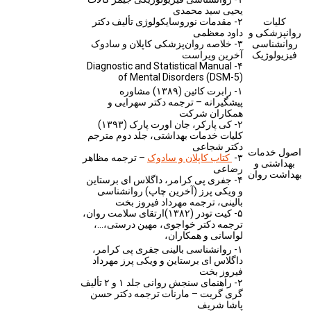
یحیی سید محمدی
کلیات
۲- مقدمات نوروسایکولوژی تألیف دکتر
روانپزشکی و
داود معظمی
روانشناسی
۳- خلاصه روان‌پزشکی کاپلان و سادوک
فیزیولوژیک
آخرین ویراست
۴- Diagnostic and Statistical Manual
of Mental Disorders (DSM-5)
۱- رابرت کائین (۱۳۸۹) مشاوره
پیشگیرانه – ترجمه دکتر سهرایی و
همکاران شرکت
۲- کی پارکر، جان اورت پارک (۱۳۹۳)
کلیات خدمات بهداشتی، جلد دوم مترجم
دکتر شجاعی
اصول خدمات
۳-
کتاب کاپلان و سادوک
– ترجمه مظاهر
بهداشتی و
رضاعی
بهداشت روان
۴- جفری پی کرامر، داگلاس ای برستاین
و ویکی پرز (آخرین چاپ) روانشناسی
بالینی، ترجمه مهرداد فیروز بخت
۵- کیت تودر (۱۳۸۲)ارتقای سلامت روان،
ترجمه دکتر خواجوی، مهین درستی،…،
لواسانی و همکاران،
۱- روانشناسی بالینی جفری پی کرامر،
داگلاس ای برستاین و ویکی پرز مهرداد
فیروز بخت
۲- راهنمای سنجش روانی جلد ۱ و ۲ تألیف
گری گریت – مارنات ترجمه دکتر حسن
پاشا شریف