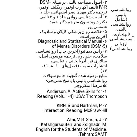
۳- اصول مصاحبه بالینی بر مبنای DSM-
IV-R تألیف اکهارت اوتمر، زیگلیند اوتمر،
روانشناسی
ترجمه دکتر مهدی نصر اصفهانی، جلد ۱
بالینی
۴- آسیب‌شناسی روانی جلد ۱ و ۲ تألیف
(شامل
دکتر دیوید سون مترجم دکتر حمید
روانشناسی
شمسی پور
بالینی،
۵- خلاصه روان‌پزشکی کاپلان و سادوک
نابهنجاری،
آخرین ویراست
آسیب‌شناسی،
۶- Diagnostic and Statistical Manual
ارزیابی
of Mental Disorders (DSM-5)
روانشناختی)
۷- رابین دیماتیو (آخرین چاپ) روانشناسی
سلامت، جلد دوم، ترجمه موسوی اصل،
سالاری فر، آذربایجانی و عباسی،
انتشارات سمت (فصل‌های ۱۰، ۸، ۱۱،
۱۴)
منابع توصیه شده گنجینه جامع سؤالات
روانشناسی بالینی با پاسخ تشریحی-
غلامرضا اسکروچی
۱- Anderson, A. Active Skills for
Reading (Vols. 1-4). USA: Thompson.
۲- KIRN, e. and Hartman, P.
Interaction: Reading. McGraw-Hill.
۳- Atai, M.R. Shoja, J.
Kafshgarsouteh. and Zolghadri, M.
English for the Students of Medicine.
Tehran: SAMT.