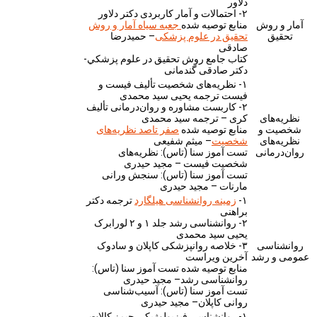
دلاور
۲- احتمالات و آمار کاربردی دکتر دلاور
آمار و روش
منابع توصیه شده
جعبه سیاه آمار و روش
تحقیق
تحقیق در علوم پزشکی
– حمیدرضا
صادقی
كتاب جامع روش تحقيق در علوم پزشكي-
دکتر صادقی گندمانی
۱- نظریه‌های شخصیت تألیف فیست و
فیست ترجمه یحیی سید محمدی
۲- کاربست مشاوره و روان‌درمانی تألیف
نظریه‌های
کری – ترجمه سید محمدی
شخصیت و
منابع توصیه شده
صفر تاصد نظریه‌‌های
نظریه‌های
شخصیت
– میثم شفیعی
روان‌درمانی
تست آموز سنا (تاس): نظریه‌‌های
شخصیت فیست – مجید حیدری
تست آموز سنا (تاس): سنجش ورانی
مارنات – مجید حیدری
۱-
زمینه روانشناسی هیلگارد
ترجمه دکتر
براهنی
۲- روانشناسی رشد جلد ۱ و ۲ لورابرک
یحیی سید محمدی
روانشناسی
۳- خلاصه روانپزشکی کاپلان و سادوک
عمومی و رشد
آخرین ویراست
منابع توصیه شده تست آموز سنا (تاس):
روانشناسی رشد– مجید حیدری
تست آموز سنا (تاس): آسیب‌شناسی
روانی کاپلان– مجید حیدری
۱- روانشناسی فیزیولوژیکی جیمز کالات