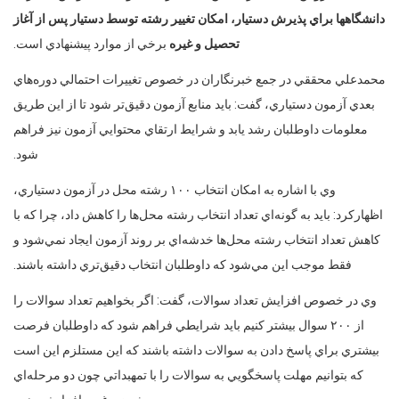
دانشگاهها براي پذيرش دستيار، امكان تغيير رشته توسط دستيار پس از آغاز
تحصيل و غيره
برخي از موارد پيشنهادي است.
محمدعلي محققي در جمع خبرنگاران در خصوص تغييرات احتمالي دوره‌هاي
بعدي آزمون دستياري، گفت: بايد منابع آزمون دقيق‌‌تر شود تا از اين طريق
معلومات داوطلبان رشد يابد و شرايط ارتقاي محتوايي آزمون نيز فراهم
شود.
وي با اشاره به امكان انتخاب ۱۰۰ رشته محل در آزمون دستياري،
اظهاركرد: بايد به گونه‌اي تعداد انتخاب رشته محل‌ها را كاهش داد، چرا كه با
كاهش تعداد انتخاب رشته محل‌ها خدشه‌اي بر روند آزمون ايجاد نمي‌‌شود و
فقط موجب اين مي‌شود كه داوطلبان انتخاب دقيق‌تري داشته باشند.
وي در خصوص افزايش تعداد سوالات، گفت: اگر بخواهيم تعداد سوالات را
از ۲۰۰ سوال بيشتر كنيم بايد شرايطي فراهم شود كه داوطلبان فرصت
بيشتري براي پاسخ دادن به سوالات داشته باشند كه اين مستلزم اين است
كه بتوانيم مهلت پاسخگويي به سوالات را با تمهبداتي چون دو مرحله‌اي